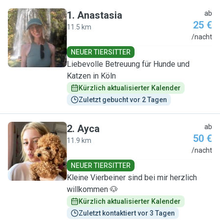
1
.
Anastasia
ab
25 €
11.5 km
A
/nacht
NEUER TIERSITTER
Liebevolle Betreuung für Hunde und
Katzen in Köln
Kürzlich aktualisierter Kalender
Zuletzt gebucht vor 2 Tagen
2
.
Ayca
ab
50 €
11.9 km
A
/nacht
NEUER TIERSITTER
Kleine Vierbeiner sind bei mir herzlich
willkommen 🐶
Kürzlich aktualisierter Kalender
Zuletzt kontaktiert vor 3 Tagen