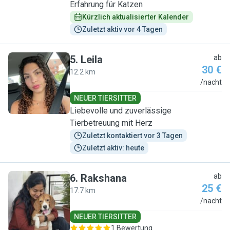
Erfahrung für Katzen
Kürzlich aktualisierter Kalender
Zuletzt aktiv vor 4 Tagen
5
.
Leila
ab
30 €
12.2 km
L
/nacht
NEUER TIERSITTER
Liebevolle und zuverlässige
Tierbetreuung mit Herz
Zuletzt kontaktiert vor 3 Tagen
Zuletzt aktiv: heute
6
.
Rakshana
ab
25 €
17.7 km
R
/nacht
NEUER TIERSITTER
1 Bewertung