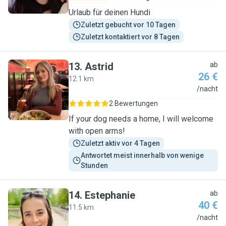
Urlaub für deinen Hundi
Zuletzt gebucht vor 10 Tagen
Zuletzt kontaktiert vor 8 Tagen
13
.
Astrid
ab
26 €
12.1 km
A
/nacht
2 Bewertungen
If your dog needs a home, I will welcome
with open arms!
Zuletzt aktiv vor 4 Tagen
Antwortet meist innerhalb von wenige 
Stunden
14
.
Estephanie
ab
40 €
11.5 km
E
/nacht