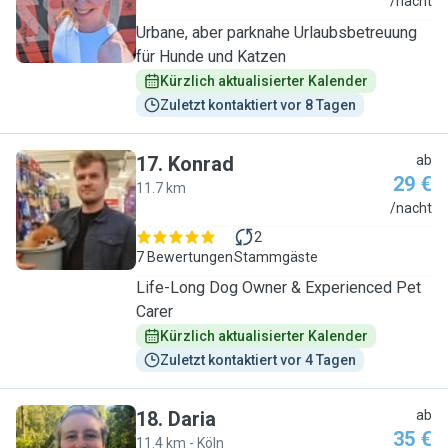
J
/nacht
Urbane, aber parknahe Urlaubsbetreuung
für Hunde und Katzen
Kürzlich aktualisierter Kalender
Zuletzt kontaktiert vor 8 Tagen
17
.
Konrad
ab
29 €
11.7 km
K
/nacht
2
7 Bewertungen
Stammgäste
Life-Long Dog Owner & Experienced Pet
Carer
Kürzlich aktualisierter Kalender
Zuletzt kontaktiert vor 4 Tagen
18
.
Daria
ab
35 €
11.4 km - Köln