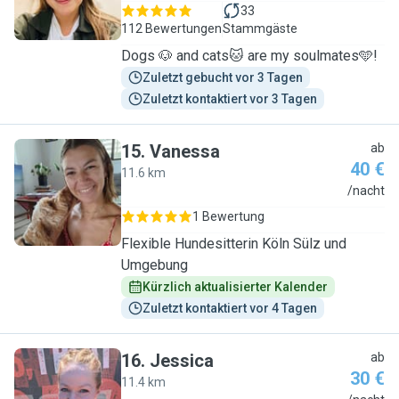
33
112 Bewertungen
Stammgäste
Dogs 🐶 and cats🐱 are my soulmates🩵!
Zuletzt gebucht vor 3 Tagen
Zuletzt kontaktiert vor 3 Tagen
15
.
Vanessa
ab
40 €
11.6 km
V
/nacht
1 Bewertung
Flexible Hundesitterin Köln Sülz und
Umgebung
Kürzlich aktualisierter Kalender
Zuletzt kontaktiert vor 4 Tagen
16
.
Jessica
ab
30 €
11.4 km