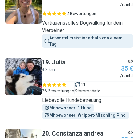
D
/nacht
2 Bewertungen
Vertrauensvolles Dogwalking für dein
Vierbeiner
Antwortet meist innerhalb von einem 
Tag
19
.
Julia
ab
35 €
4.3 km
J
/nacht
11
26 Bewertungen
Stammgäste
Liebevolle Hundebetreuung
Mitbewohner: 1 Hund
Mitbewohner: Whippet-Mischling Pino 
20
.
Constanza andrea
ab