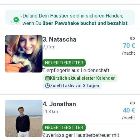
Du und Dein Haustier seid in sicheren Händen,
wenn Du
über Pawshake buchst und bezahlst
.
3
.
Natascha
ab
70 €
7.7 km
N
/nacht
NEUER TIERSITTER
Tierpflegerin aus Leidenschaft
Kürzlich aktualisierter Kalender
Zuletzt aktiv vor 3 Tagen
4
.
Jonathan
ab
40 €
11.3 km
J
/nacht
NEUER TIERSITTER
Zuverlässiger Haustierbetreuer mit