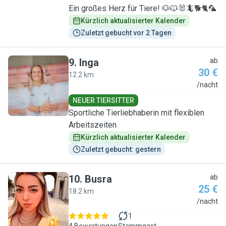
Ein großes Herz für Tiere! 🐶🐱🐰🦎🐕🐈🦜
Kürzlich aktualisierter Kalender
Zuletzt gebucht vor 2 Tagen
9
.
Inga
ab
30 €
12.2 km
I
/nacht
NEUER TIERSITTER
Sportliche Tierliebhaberin mit flexiblen
Arbeitszeiten
Kürzlich aktualisierter Kalender
Zuletzt gebucht: gestern
10
.
Busra
ab
25 €
18.2 km
B
/nacht
1