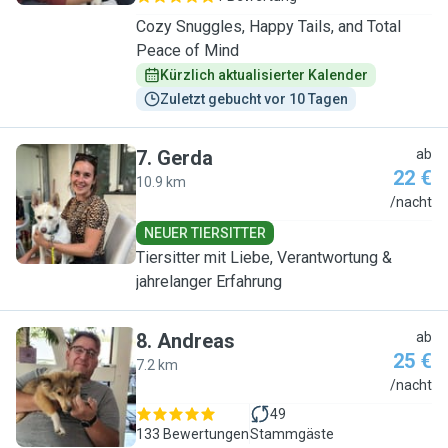
Cozy Snuggles, Happy Tails, and Total
Peace of Mind
Kürzlich aktualisierter Kalender
Zuletzt gebucht vor 10 Tagen
7
.
Gerda
ab
22 €
10.9 km
G
/nacht
NEUER TIERSITTER
Tiersitter mit Liebe, Verantwortung &
jahrelanger Erfahrung
8
.
Andreas
ab
25 €
7.2 km
A
/nacht
49
133 Bewertungen
Stammgäste