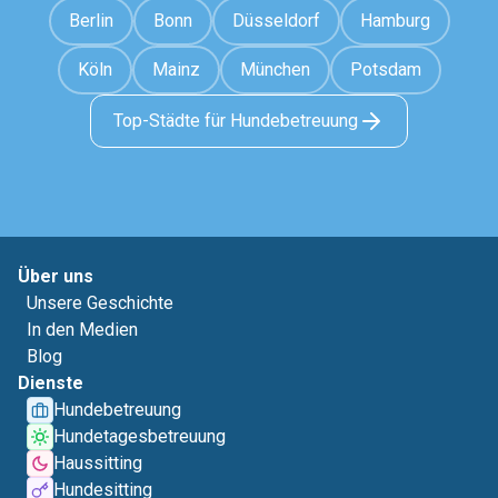
Berlin
Bonn
Düsseldorf
Hamburg
Köln
Mainz
München
Potsdam
Top-Städte für Hundebetreuung
Über uns
Unsere Geschichte
In den Medien
Blog
Dienste
Hundebetreuung
Hundetagesbetreuung
Haussitting
Hundesitting