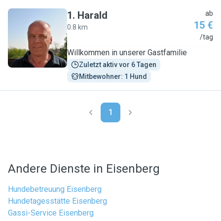
1
.
Harald
ab
15 €
0.8 km
H
/tag
Willkommen in unserer Gastfamilie
Zuletzt aktiv vor 6 Tagen
Mitbewohner: 1 Hund
1
Andere Dienste in Eisenberg
Hundebetreuung Eisenberg
Hundetagesstätte Eisenberg
Gassi-Service Eisenberg