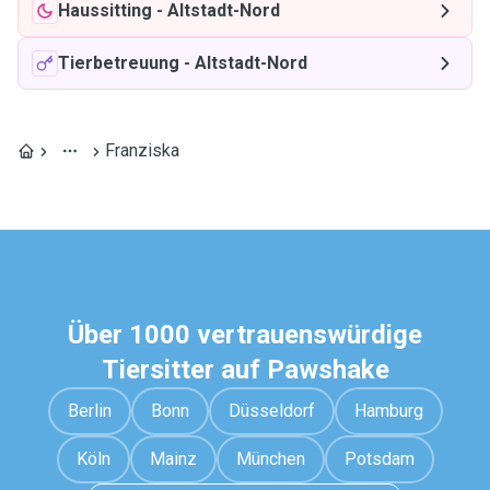
Haussitting
-
Altstadt-Nord
Tierbetreuung
-
Altstadt-Nord
Franziska
Über 1000 vertrauenswürdige
Tiersitter auf Pawshake
Berlin
Bonn
Düsseldorf
Hamburg
Köln
Mainz
München
Potsdam