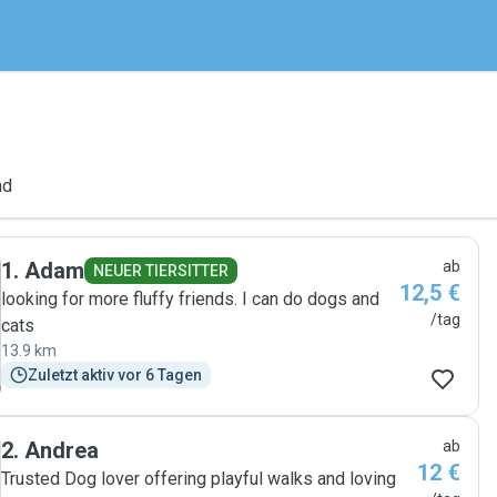
nd
1
.
Adam
ab
NEUER TIERSITTER
12,5 €
looking for more fluffy friends. I can do dogs and
/tag
cats
13.9 km
Zuletzt aktiv vor 6 Tagen
2
.
Andrea
ab
12 €
Trusted Dog lover offering playful walks and loving