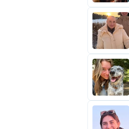
K
N
C