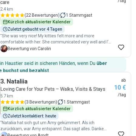
/tag
care
2.4 km
(
22 Bewertungen
)
1
Stammgast
Kürzlich aktualisierter Kalender
Zuletzt gebucht vor 4 Tagen
"She was very nice! My kitties felt more and more
comfortable with her. She communicated very well and I‘m
just happy I found her! Will definitely book again for the next
C
Bewertung von Carolin
vacation :)"
in Haustier seid in sicheren Händen, wenn Du
über
 buchst und bezahlst
.
3
.
Nataliia
ab
10 €
Loving Care for Your Pets – Walks, Visits & Stays
/tag
5.7 km
(
3 Bewertungen
)
1
Stammgast
Kürzlich aktualisierter Kalender
Zuletzt kontaktiert: heute
"Nataliia hat sich gut um Amy gekümmert. Als ich
zurückkam, war Amy entspannt. Das sagt alles. Danke
Nataliia. 👍 🙂"
A
Bewertung von Arndt