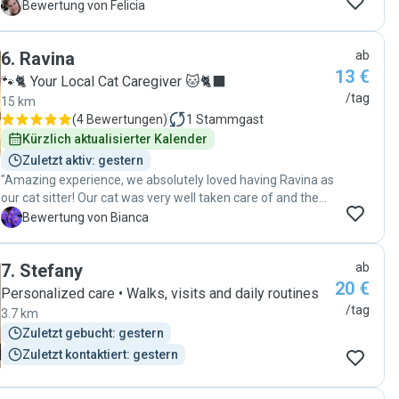
F
Bewertung von Felicia
6
.
Ravina
ab
13 €
🐾🐈 Your Local Cat Caregiver 🐱🐈‍⬛
/tag
15 km
(
4 Bewertungen
)
1
Stammgast
Kürzlich aktualisierter Kalender
Zuletzt aktiv: gestern
"Amazing experience, we absolutely loved having Ravina as
our cat sitter! Our cat was very well taken care of and the
communication with Ravina was very smooth:) "
B
Bewertung von Bianca
7
.
Stefany
ab
20 €
Personalized care • Walks, visits and daily routines
/tag
3.7 km
Zuletzt gebucht: gestern
Zuletzt kontaktiert: gestern