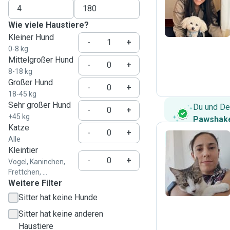
A
Wie viele Haustiere?
Kleiner Hund
-
+
0-8 kg
Mittelgroßer Hund
-
+
8-18 kg
Großer Hund
-
+
18-45 kg
Sehr großer Hund
Du und De
-
+
+45 kg
Pawshake
Katze
-
+
Alle
Kleintier
N
-
+
Vogel, Kaninchen,
Frettchen, ...
Weitere Filter
Sitter hat keine Hunde
Sitter hat keine anderen
Haustiere