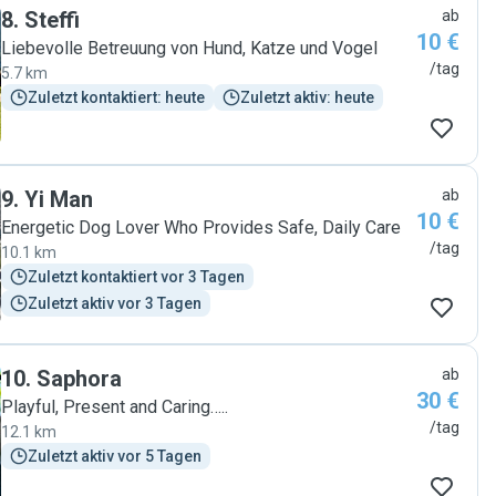
8
.
Steffi
ab
10 €
Liebevolle Betreuung von Hund, Katze und Vogel
/tag
5.7 km
Zuletzt kontaktiert: heute
Zuletzt aktiv: heute
9
.
Yi Man
ab
10 €
Energetic Dog Lover Who Provides Safe, Daily Care
/tag
10.1 km
Zuletzt kontaktiert vor 3 Tagen
Zuletzt aktiv vor 3 Tagen
10
.
Saphora
ab
30 €
Playful, Present and Caring…..
/tag
12.1 km
Zuletzt aktiv vor 5 Tagen