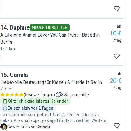
14
.
Daphne
ab
NEUER TIERSITTER
10 €
A Lifelong Animal Lover You Can Trust - Based in
/tag
Berlin
14.1 km
15
.
Camila
ab
20 €
Liebevolle Betreuung für Katzen & Hunde in Berlin
/tag
7.9 km
(
5 Bewertungen
)
3
Stammgäste
Kürzlich aktualisierter Kalender
Zuletzt aktiv vor 2 Tagen
"Ich habe mich sehr gefreut, Camila kennengelernt zu
haben. Alles hat super geklappt (trotz schlechten Wetters).
Alle drei Katzen haben sehr positiv reagiert, nicht beim
C
Bewertung von Cornelia