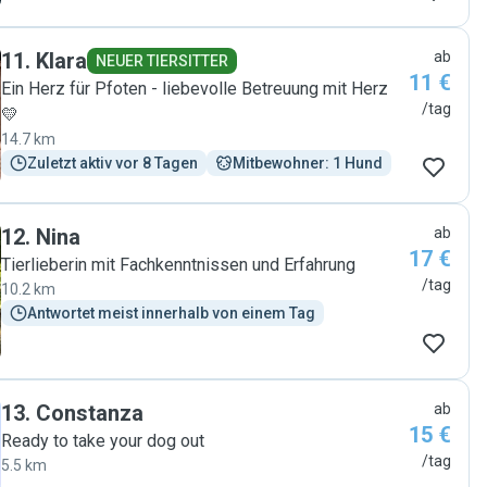
11
.
Klara
ab
NEUER TIERSITTER
11 €
Ein Herz für Pfoten - liebevolle Betreuung mit Herz
/tag
💛
14.7 km
Zuletzt aktiv vor 8 Tagen
Mitbewohner: 1 Hund
12
.
Nina
ab
17 €
Tierlieberin mit Fachkenntnissen und Erfahrung
/tag
10.2 km
Antwortet meist innerhalb von einem Tag
13
.
Constanza
ab
15 €
Ready to take your dog out
/tag
5.5 km