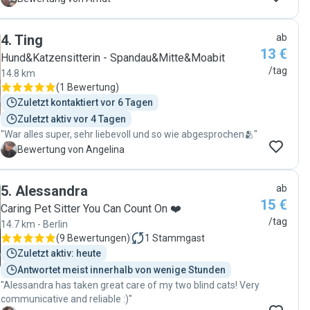
4
.
Ting
ab
13 €
Hund&Katzensitterin - Spandau&Mitte&Moabit
/tag
14.8 km
(
1 Bewertung
)
Zuletzt kontaktiert vor 6 Tagen
Zuletzt aktiv vor 4 Tagen
"War alles super, sehr liebevoll und so wie abgesprochen🫂"
A
Bewertung von Angelina
5
.
Alessandra
ab
15 €
Caring Pet Sitter You Can Count On ❤️
/tag
14.7 km - Berlin
(
9 Bewertungen
)
1
Stammgast
Zuletzt aktiv: heute
Antwortet meist innerhalb von wenige Stunden
"Alessandra has taken great care of my two blind cats! Very
communicative and reliable :)"