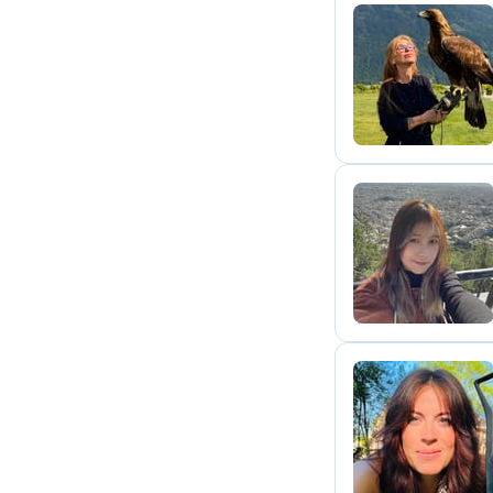
S
Y
S