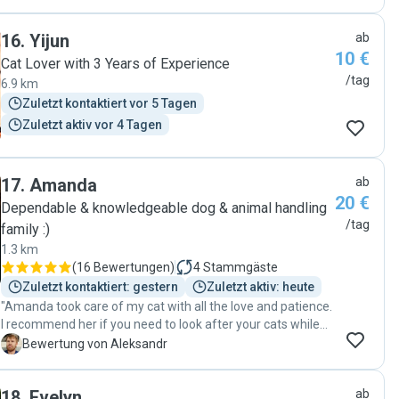
Fressen gemäkelt oder die Katzentoilette missachtet. Als
Katzensitterin kann ich Camila wärmstens empfehlen."
16
.
Yijun
ab
10 €
Cat Lover with 3 Years of Experience
/tag
6.9 km
Zuletzt kontaktiert vor 5 Tagen
Zuletzt aktiv vor 4 Tagen
17
.
Amanda
ab
20 €
Dependable & knowledgeable dog & animal handling
/tag
family :)
1.3 km
(
16 Bewertungen
)
4
Stammgäste
Zuletzt kontaktiert: gestern
Zuletzt aktiv: heute
"Amanda took care of my cat with all the love and patience.
I recommend her if you need to look after your cats while
you're on vacation."
A
Bewertung von Aleksandr
18
.
Evelyn
ab