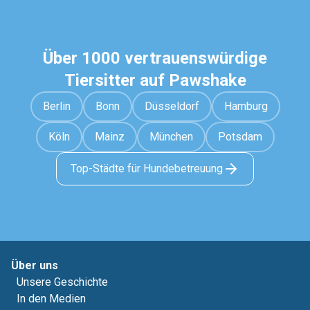
Über 1000 vertrauenswürdige
Tiersitter auf Pawshake
Berlin
Bonn
Düsseldorf
Hamburg
Köln
Mainz
München
Potsdam
Top-Städte für Hundebetreuung
Über uns
Unsere Geschichte
In den Medien