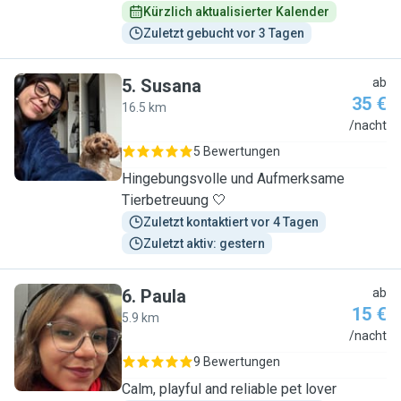
Kürzlich aktualisierter Kalender
Zuletzt gebucht vor 3 Tagen
5
.
Susana
ab
35 €
16.5 km
S
/nacht
5 Bewertungen
Hingebungsvolle und Aufmerksame
Tierbetreuung 🤍
Zuletzt kontaktiert vor 4 Tagen
Zuletzt aktiv: gestern
6
.
Paula
ab
15 €
5.9 km
P
/nacht
9 Bewertungen
Calm, playful and reliable pet lover