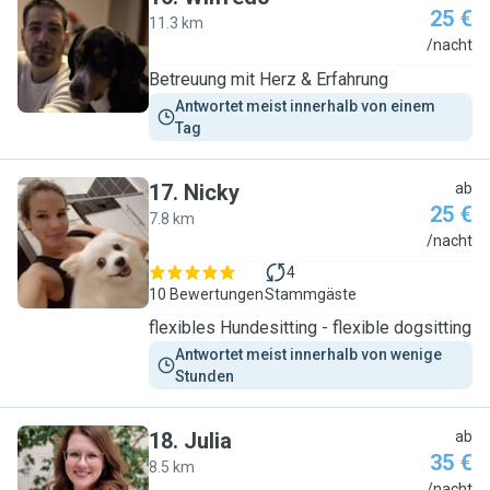
25 €
11.3 km
W
/nacht
Betreuung mit Herz & Erfahrung
Antwortet meist innerhalb von einem 
Tag
17
.
Nicky
ab
25 €
7.8 km
N
/nacht
4
10 Bewertungen
Stammgäste
flexibles Hundesitting - flexible dogsitting
Antwortet meist innerhalb von wenige 
Stunden
18
.
Julia
ab
35 €
8.5 km
/nacht