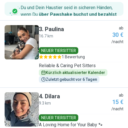
Du und Dein Haustier seid in sicheren Händen,
wenn Du
über Pawshake buchst und bezahlst
.
3
.
Paulina
ab
30 €
16.7 km
P
/nacht
NEUER TIERSITTER
1 Bewertung
Reliable & Caring Pet Sitters
Kürzlich aktualisierter Kalender
Zuletzt gebucht vor 6 Tagen
4
.
Dilara
ab
15 €
9.3 km
D
/nacht
NEUER TIERSITTER
A Loving Home for Your Baby 🐾