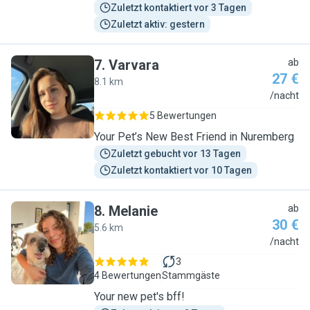
Zuletzt kontaktiert vor 3 Tagen
Zuletzt aktiv: gestern
7
.
Varvara
ab
27 €
8.1 km
V
/nacht
5 Bewertungen
Your Pet’s New Best Friend in Nuremberg
Zuletzt gebucht vor 13 Tagen
Zuletzt kontaktiert vor 10 Tagen
8
.
Melanie
ab
30 €
5.6 km
M
/nacht
3
4 Bewertungen
Stammgäste
Your new pet's bff!