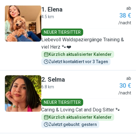
1
.
Elena
ab
38 €
4.5 km
E
/nacht
NEUER TIERSITTER
Liebevoll Waldspaziergänge Training &
viel Herz 🐾❤️
Kürzlich aktualisierter Kalender
Zuletzt kontaktiert vor 3 Tagen
2
.
Selma
ab
30 €
6.8 km
S
/nacht
NEUER TIERSITTER
Caring & Loving Cat and Dog Sitter 🐾
Kürzlich aktualisierter Kalender
Zuletzt gebucht: gestern