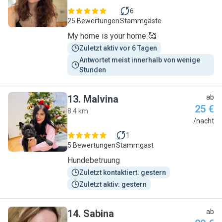
6
25 Bewertungen
Stammgäste
My home is your home 🥰
Zuletzt aktiv vor 6 Tagen
Antwortet meist innerhalb von wenige 
Stunden
13
.
Malvina
ab
25 €
8.4 km
M
/nacht
1
5 Bewertungen
Stammgast
Hundebetruung
Zuletzt kontaktiert: gestern
Zuletzt aktiv: gestern
14
.
Sabina
ab