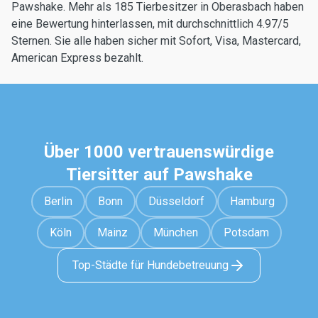
Pawshake. Mehr als 185 Tierbesitzer in Oberasbach haben
eine Bewertung hinterlassen, mit durchschnittlich 4.97/5
Sternen. Sie alle haben sicher mit Sofort, Visa, Mastercard,
American Express bezahlt.
Über 1000 vertrauenswürdige
Tiersitter auf Pawshake
Berlin
Bonn
Düsseldorf
Hamburg
Köln
Mainz
München
Potsdam
Top-Städte für Hundebetreuung