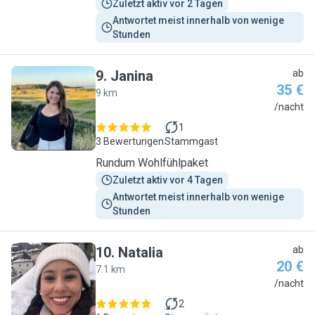
Zuletzt aktiv vor 2 Tagen
Antwortet meist innerhalb von wenige 
Stunden
9
.
Janina
ab
35 €
9 km
J
/nacht
1
3 Bewertungen
Stammgast
Rundum Wohlfühlpaket
Zuletzt aktiv vor 4 Tagen
Antwortet meist innerhalb von wenige 
Stunden
10
.
Natalia
ab
20 €
7.1 km
N
/nacht
2