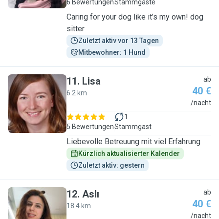
6 Bewertungen
Stammgäste
Caring for your dog like it’s my own! dog
sitter
Zuletzt aktiv vor 13 Tagen
Mitbewohner: 1 Hund
11
.
Lisa
ab
40 €
6.2 km
L
/nacht
1
5 Bewertungen
Stammgast
Liebevolle Betreuung mit viel Erfahrung
Kürzlich aktualisierter Kalender
Zuletzt aktiv: gestern
12
.
Aslı
ab
40 €
18.4 km
A
/nacht