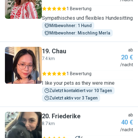
J
1 Bewertung
Sympathisches und flexibles Hundesitting
Mitbewohner: 1 Hund
Mitbewohner: Mischling Merla
19
.
Chau
ab
20 €
7.4 km
C
/nacht
1 Bewertung
I like your pets as they were mine
Zuletzt kontaktiert vor 10 Tagen
Zuletzt aktiv vor 3 Tagen
20
.
Friederike
ab
40 €
8.7 km
F
/nacht