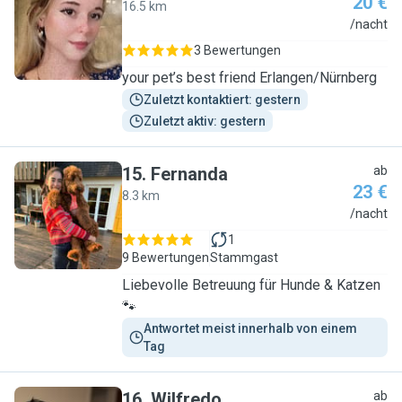
20 €
16.5 km
S
/nacht
3 Bewertungen
your pet’s best friend Erlangen/Nürnberg
Zuletzt kontaktiert: gestern
Zuletzt aktiv: gestern
15
.
Fernanda
ab
23 €
8.3 km
F
/nacht
1
9 Bewertungen
Stammgast
Liebevolle Betreuung für Hunde & Katzen
🐾
Antwortet meist innerhalb von einem 
Tag
16
.
Wilfredo
ab