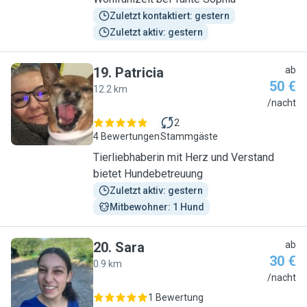
Zuletzt kontaktiert: gestern
Zuletzt aktiv: gestern
19
.
Patricia
ab
50 €
12.2 km
P
/nacht
2
4 Bewertungen
Stammgäste
Tierliebhaberin mit Herz und Verstand
bietet Hundebetreuung
Zuletzt aktiv: gestern
Mitbewohner: 1 Hund
20
.
Sara
ab
30 €
0.9 km
S
/nacht
1 Bewertung