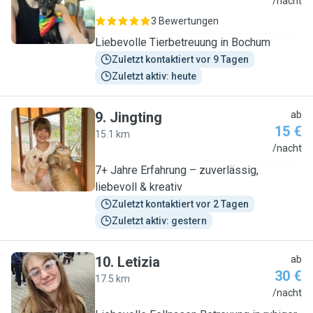
C
/nacht
3 Bewertungen
Liebevolle Tierbetreuung in Bochum
Zuletzt kontaktiert vor 9 Tagen
Zuletzt aktiv: heute
9
.
Jingting
ab
15 €
15.1 km
J
/nacht
7+ Jahre Erfahrung – zuverlässig,
liebevoll & kreativ
Zuletzt kontaktiert vor 2 Tagen
Zuletzt aktiv: gestern
10
.
Letizia
ab
30 €
17.5 km
L
/nacht