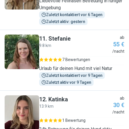
Liebevolle Fellnasen Betreuung in ruhiger
Umgebung
Zuletzt kontaktiert vor 6 Tagen
Zuletzt aktiv: gestern
11
.
Stefanie
ab
55 €
9.8 km
S
/nacht
7 Bewertungen
Urlaub für deinen Hund mit viel Natur
Zuletzt kontaktiert vor 9 Tagen
Zuletzt aktiv vor 9 Tagen
12
.
Katinka
ab
30 €
13.9 km
K
/nacht
1 Bewertung