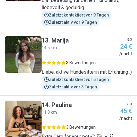
24h Betreuung für deinen Hund aktiv,
liebevoll & geduldig
Zuletzt kontaktiert vor 9 Tagen
Zuletzt aktiv vor 9 Tagen
13
.
Marija
ab
24 €
14.5 km
M
/nacht
3 Bewertungen
Liebe, aktive Hundesitterin mit Erfahrung ;)
Zuletzt kontaktiert vor 5 Tagen
Zuletzt aktiv vor 3 Tagen
14
.
Paulina
ab
45 €
11.8 km
P
/nacht
3 Bewertungen
Extra Care for your pet 🐶 🐱 🐢 🐰