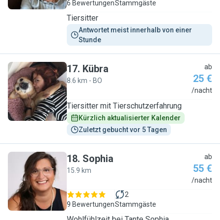
6 Bewertungen
Stammgäste
Tiersitter
Antwortet meist innerhalb von einer 
Stunde
17
.
Kübra
ab
25 €
8.6 km - BO
K
/nacht
Tiersitter mit Tierschutzerfahrung
Kürzlich aktualisierter Kalender
Zuletzt gebucht vor 5 Tagen
18
.
Sophia
ab
55 €
15.9 km
S
/nacht
2
9 Bewertungen
Stammgäste
Wohlfühlzeit bei Tante Sophia