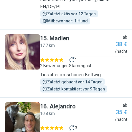
EN/DE/PL
Zuletzt aktiv vor 12 Tagen
Mitbewohner: 1 Hund
15
.
Madlen
ab
38 €
17.7 km
M
/nacht
1
2 Bewertungen
Stammgast
Tiersitter im schönen Kettwig
Zuletzt gebucht vor 14 Tagen
Zuletzt kontaktiert vor 9 Tagen
16
.
Alejandro
ab
35 €
10.8 km
A
/nacht
3