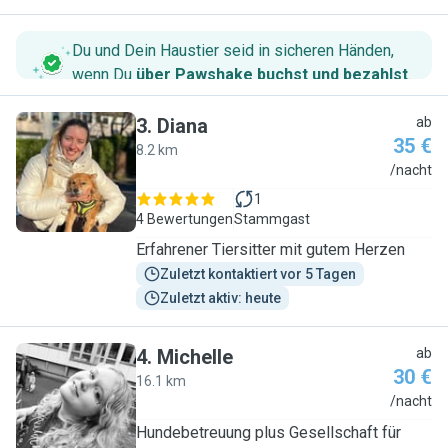
Du und Dein Haustier seid in sicheren Händen,
wenn Du
über Pawshake buchst und bezahlst
.
3
.
Diana
ab
35 €
8.2 km
D
/nacht
1
4 Bewertungen
Stammgast
Erfahrener Tiersitter mit gutem Herzen
Zuletzt kontaktiert vor 5 Tagen
Zuletzt aktiv: heute
4
.
Michelle
ab
30 €
16.1 km
M
/nacht
Hundebetreuung plus Gesellschaft für