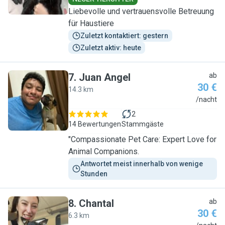
Liebevolle und vertrauensvolle Betreuung
für Haustiere
Zuletzt kontaktiert: gestern
Zuletzt aktiv: heute
7
.
Juan Angel
ab
30 €
14.3 km
J
/nacht
2
14 Bewertungen
Stammgäste
"Compassionate Pet Care: Expert Love for
Animal Companions.
Antwortet meist innerhalb von wenige 
Stunden
8
.
Chantal
ab
30 €
6.3 km