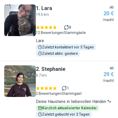
1
.
Lara
ab
20 €
19.6 km
L
/nacht
8
12 Bewertungen
Stammgäste
Lara
Zuletzt kontaktiert vor 5 Tagen
Zuletzt aktiv: gestern
2
.
Stephanie
ab
29 €
8.7 km
S
/nacht
1
2 Bewertungen
Stammgast
Deine Haustiere in liebevollen Händen 🐾
Kürzlich aktualisierter Kalender
Zuletzt gebucht vor 2 Tagen