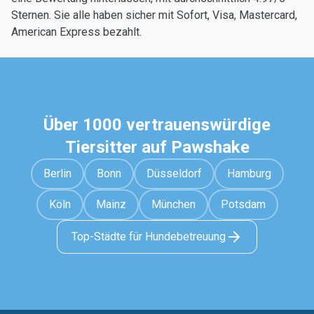
Sternen. Sie alle haben sicher mit Sofort, Visa, Mastercard,
American Express bezahlt.
Über 1000 vertrauenswürdige
Tiersitter auf Pawshake
Berlin
Bonn
Düsseldorf
Hamburg
Köln
Mainz
München
Potsdam
Top-Städte für Hundebetreuung