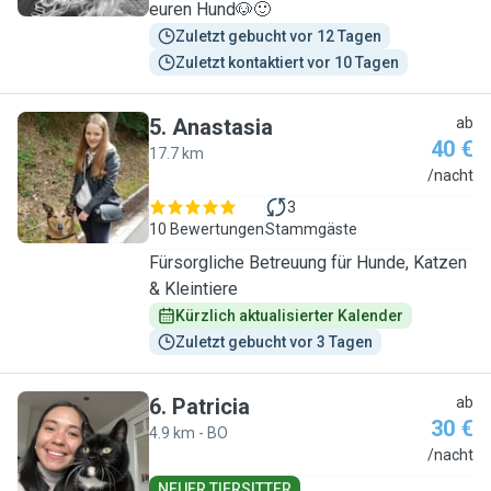
euren Hund🐶🙂
Zuletzt gebucht vor 12 Tagen
Zuletzt kontaktiert vor 10 Tagen
5
.
Anastasia
ab
40 €
17.7 km
A
/nacht
3
10 Bewertungen
Stammgäste
Fürsorgliche Betreuung für Hunde, Katzen
& Kleintiere
Kürzlich aktualisierter Kalender
Zuletzt gebucht vor 3 Tagen
6
.
Patricia
ab
30 €
4.9 km - BO
P
/nacht
NEUER TIERSITTER