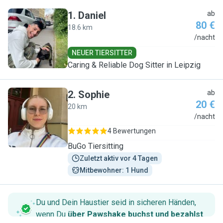
1
.
Daniel
ab
80 €
18.6 km
D
/nacht
NEUER TIERSITTER
Caring & Reliable Dog Sitter in Leipzig
2
.
Sophie
ab
20 €
20 km
S
/nacht
4 Bewertungen
BuGo Tiersitting
Zuletzt aktiv vor 4 Tagen
Mitbewohner: 1 Hund
Du und Dein Haustier seid in sicheren Händen,
wenn Du
über Pawshake buchst und bezahlst
.