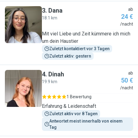
3
.
Dana
ab
24 €
18.1 km
D
/nacht
Mit viel Liebe und Zeit kümmere ich mich
um dein Haustier
Zuletzt kontaktiert vor 3 Tagen
Zuletzt aktiv: gestern
4
.
Dinah
ab
50 €
19.9 km
D
/nacht
1 Bewertung
Erfahrung & Leidenschaft
Zuletzt aktiv vor 8 Tagen
Antwortet meist innerhalb von einem 
Tag