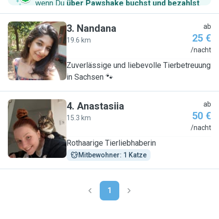
wenn Du
über Pawshake buchst und bezahlst
.
3
.
Nandana
ab
25 €
19.6 km
N
/nacht
Zuverlässige und liebevolle Tierbetreuung
in Sachsen 🐾
4
.
Anastasiia
ab
50 €
15.3 km
A
/nacht
Rothaarige Tierliebhaberin
Mitbewohner: 1 Katze
1