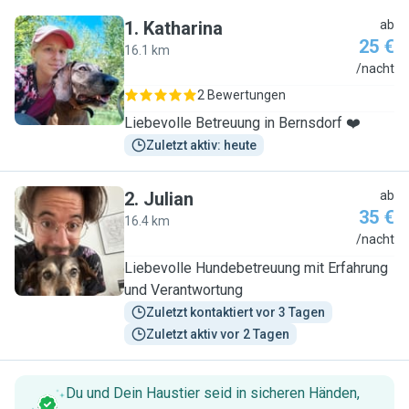
1
.
Katharina
ab
25 €
16.1 km
K
/nacht
2 Bewertungen
Liebevolle Betreuung in Bernsdorf ❤️
Zuletzt aktiv: heute
2
.
Julian
ab
35 €
16.4 km
J
/nacht
Liebevolle Hundebetreuung mit Erfahrung
und Verantwortung
Zuletzt kontaktiert vor 3 Tagen
Zuletzt aktiv vor 2 Tagen
Du und Dein Haustier seid in sicheren Händen,