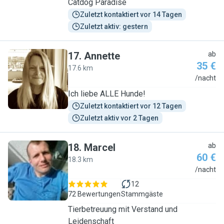
Catdog Paradise
Zuletzt kontaktiert vor 14 Tagen
Zuletzt aktiv: gestern
17
.
Annette
ab
35 €
17.6 km
A
/nacht
Ich liebe ALLE Hunde!
Zuletzt kontaktiert vor 12 Tagen
Zuletzt aktiv vor 2 Tagen
18
.
Marcel
ab
60 €
18.3 km
M
/nacht
12
72 Bewertungen
Stammgäste
Tierbetreuung mit Verstand und
Leidenschaft