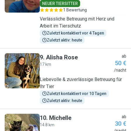
NEUER TIERSITTER
1 Bewertung
Verlässliche Betreuung mit Herz und
Arbeit im Tierschutz
Zuletzt kontaktiert vor 4 Tagen
Zuletzt aktiv: heute
9
.
Alisha Rose
ab
50 €
17 km
A
/nacht
Liebevolle & zuverlässige Betreuung für
Ihr Tier
Zuletzt kontaktiert vor 10 Tagen
Zuletzt aktiv: heute
10
.
Michelle
ab
30 €
14.8 km
/nacht