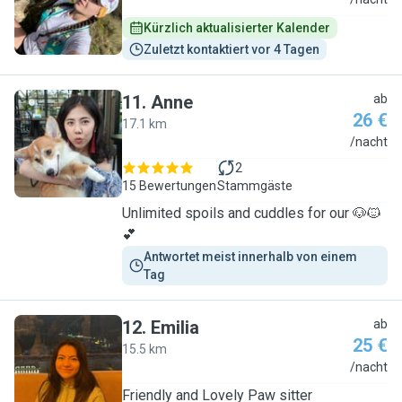
M
Kürzlich aktualisierter Kalender
Zuletzt kontaktiert vor 4 Tagen
11
.
Anne
ab
26 €
17.1 km
A
/nacht
2
15 Bewertungen
Stammgäste
Unlimited spoils and cuddles for our 🐶🐱
💕
Antwortet meist innerhalb von einem 
Tag
12
.
Emilia
ab
25 €
15.5 km
E
/nacht
Friendly and Lovely Paw sitter