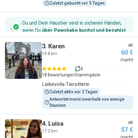
Zuletzt gebucht vor 5 Tagen
Du und Dein Haustier seid in sicheren Händen,
wenn Du
über Pawshake buchst und bezahlst
.
3
.
Karen
ab
60 €
14.8 km
K
/nacht
6
18 Bewertungen
Stammgäste
Liebevolle Tiersitterin
Zuletzt aktiv vor 2 Tagen
Antwortet meist innerhalb von wenige 
Stunden
4
.
Luisa
ab
57 €
17.2 km
L
/nacht