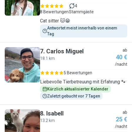
4
8 Bewertungen
Stammgäste
Cat sitter 🐱😁
Antwortet meist innerhalb von einem 
Tag
7
.
Carlos Miguel
ab
40 €
18.1 km
C
/nacht
5 Bewertungen
Liebevolle Tierbetreuung mit Erfahrung 🐾
Kürzlich aktualisierter Kalender
Zuletzt gebucht vor 7 Tagen
8
.
Isabell
ab
25 €
13.2 km
I
/nacht