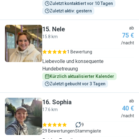
Zuletzt kontaktiert vor 10 Tagen
Zuletzt aktiv: gestern
15
.
Nele
ab
75 €
15.8 km
N
/nacht
1 Bewertung
Liebevolle und konsequente
Hundebetreuung
Kürzlich aktualisierter Kalender
Zuletzt gebucht vor 3 Tagen
16
.
Sophia
ab
40 €
17.6 km
S
/nacht
9
29 Bewertungen
Stammgäste