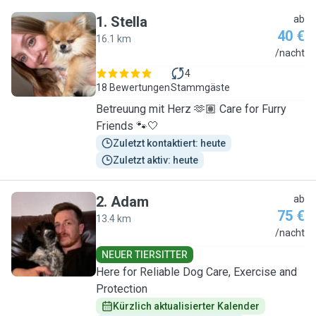
1
.
Stella
ab
40 €
16.1 km
S
/nacht
4
18 Bewertungen
Stammgäste
Betreuung mit Herz 🫶🏽 Care for Furry
Friends 🐾🤍
Zuletzt kontaktiert: heute
Zuletzt aktiv: heute
2
.
Adam
ab
75 €
13.4 km
A
/nacht
NEUER TIERSITTER
Here for Reliable Dog Care, Exercise and
Protection
Kürzlich aktualisierter Kalender