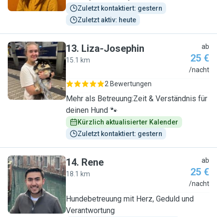
Zuletzt kontaktiert: gestern
Zuletzt aktiv: heute
13
.
Liza-Josephin
ab
25 €
15.1 km
L
/nacht
2 Bewertungen
Mehr als Betreuung:Zeit & Verständnis für
deinen Hund 🐾
Kürzlich aktualisierter Kalender
Zuletzt kontaktiert: gestern
14
.
Rene
ab
25 €
18.1 km
R
/nacht
Hundebetreuung mit Herz, Geduld und
Verantwortung