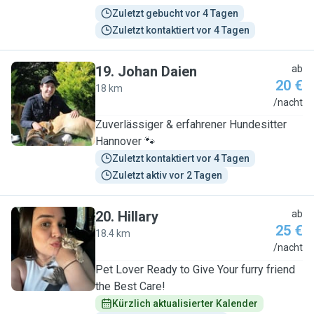
Zuletzt gebucht vor 4 Tagen
Zuletzt kontaktiert vor 4 Tagen
19
.
Johan Daien
ab
20 €
18 km
J
/nacht
Zuverlässiger & erfahrener Hundesitter
Hannover 🐾
Zuletzt kontaktiert vor 4 Tagen
Zuletzt aktiv vor 2 Tagen
20
.
Hillary
ab
25 €
18.4 km
H
/nacht
Pet Lover Ready to Give Your furry friend
the Best Care!
Kürzlich aktualisierter Kalender