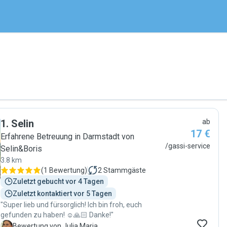
1
.
Selin
ab
17 €
Erfahrene Betreuung in Darmstadt von
/gassi-service
Selin&Boris
3.8 km
(
1 Bewertung
)
2
Stammgäste
Zuletzt gebucht vor 4 Tagen
Zuletzt kontaktiert vor 5 Tagen
"Super lieb und fürsorglich! Ich bin froh, euch
gefunden zu haben! ☺️🙏🏻 Danke!"
J
Bewertung von Julia Maria