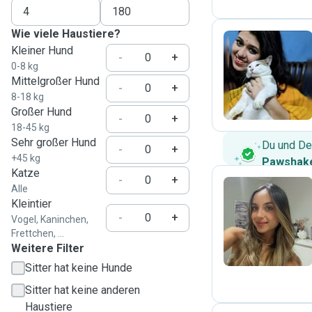
Wie viele Haustiere?
Kleiner Hund
-
+
0-8 kg
N
Mittelgroßer Hund
-
+
8-18 kg
Großer Hund
-
+
18-45 kg
Sehr großer Hund
Du und De
-
+
+45 kg
Pawshake
Katze
-
+
Alle
Kleintier
A
-
+
Vogel, Kaninchen,
Frettchen, ...
Weitere Filter
Sitter hat keine Hunde
Sitter hat keine anderen
Haustiere