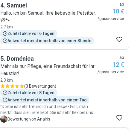
4
.
Samuel
ab
10 €
Hallo, ich bin Samuel, Ihre liebevolle Petsitter.
/gassi-service
🐱🐾
2.7 km
Zuletzt aktiv vor 6 Tagen
Antwortet meist innerhalb von einer Stunde
5
.
Doménica
ab
12 €
Mehr als nur Pflege, eine Freundschaft für Ihr
/gassi-service
Haustier!
2.3 km
(
3 Bewertungen
)
Zuletzt aktiv vor 8 Tagen
Antwortet meist innerhalb von einem Tag
"Dome ist sehr freundlich und respektvoll, man
merkt, dass sie Tiere liebt. Sie ist sehr flexibel und
pünktlich. Ich werde auf jeden Fall weiter nach ihr
A
Bewertung von Anairis
suchen 😊"