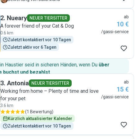
2
.
Nueary
ab
NEUER TIERSITTER
10 €
A forever friend of your Cat & Dog
/gassi-service
0.6 km
Zuletzt kontaktiert vor 10 Tagen
Zuletzt aktiv vor 6 Tagen
in Haustier seid in sicheren Händen, wenn Du
über
 buchst und bezahlst
.
3
.
Antonia
ab
NEUER TIERSITTER
15 €
Working from home – Plenty of time and love
/gassi-service
for your pet
3.6 km
(
1 Bewertung
)
Kürzlich aktualisierter Kalender
Zuletzt kontaktiert vor 10 Tagen