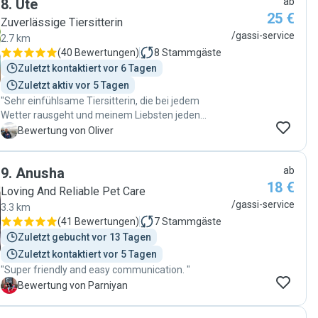
8
.
Ute
ab
25 €
Zuverlässige Tiersitterin
/gassi-service
2.7 km
(
40 Bewertungen
)
8
Stammgäste
Zuletzt kontaktiert vor 6 Tagen
Zuletzt aktiv vor 5 Tagen
"Sehr einfühlsame Tiersitterin, die bei jedem
Wetter rausgeht und meinem Liebsten jeden
Wunsch von den Augen abliest. Sehr kompetent,
O
Bewertung von Oliver
seriös und zuverlässig! Danke Ute!"
9
.
Anusha
ab
18 €
Loving And Reliable Pet Care
/gassi-service
3.3 km
(
41 Bewertungen
)
7
Stammgäste
Zuletzt gebucht vor 13 Tagen
Zuletzt kontaktiert vor 5 Tagen
"Super friendly and easy communication. "
P
Bewertung von Parniyan