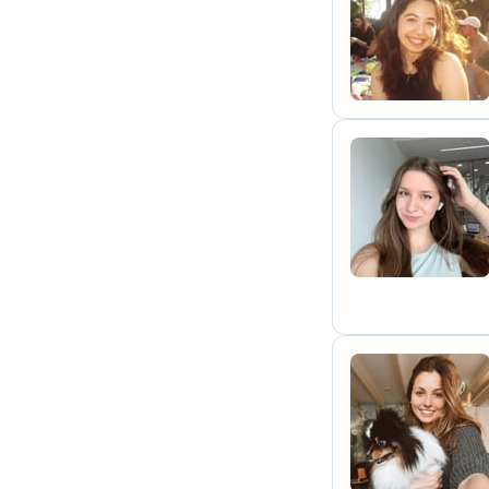
E
A
A