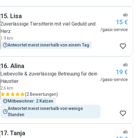
15
.
Lisa
ab
15 €
Zuverlässige Tiersitterin mit viel Geduld und
/gassi-service
Herz
1.9 km
Antwortet meist innerhalb von einem Tag
16
.
Alina
ab
19 €
Liebevolle & zuverlässige Betreuung für dein
/gassi-service
Haustier
2.6 km
(
2 Bewertungen
)
Mitbewohner: 2 Katzen
Antwortet meist innerhalb von wenige 
Stunden
17
.
Tanja
ab