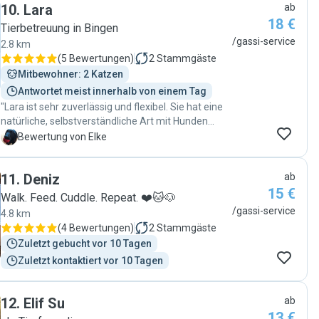
10
.
Lara
ab
18 €
Tierbetreuung in Bingen
/gassi-service
2.8 km
(
5 Bewertungen
)
2
Stammgäste
Mitbewohner: 2 Katzen
Antwortet meist innerhalb von einem Tag
"Lara ist sehr zuverlässig und flexibel. Sie hat eine
natürliche, selbstverständliche Art mit Hunden
umzugehen und hat Amico eine schöne Zeit
E
Bewertung von Elke
ermöglicht."
11
.
Deniz
ab
15 €
Walk. Feed. Cuddle. Repeat. ❤️🐱🐶
/gassi-service
4.8 km
(
4 Bewertungen
)
2
Stammgäste
Zuletzt gebucht vor 10 Tagen
Zuletzt kontaktiert vor 10 Tagen
12
.
Elif Su
ab
13 €