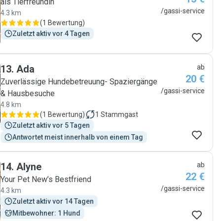
als Tierfreundin
/gassi-service
4.3 km
(
1 Bewertung
)
Zuletzt aktiv vor 4 Tagen
13
.
Ada
ab
20 €
Zuverlässige Hundebetreuung- Spaziergänge
/gassi-service
& Hausbesuche
4.8 km
(
1 Bewertung
)
1
Stammgast
Zuletzt aktiv vor 5 Tagen
Antwortet meist innerhalb von einem Tag
14
.
Alyne
ab
22 €
Your Pet New’s Bestfriend
/gassi-service
4.3 km
Zuletzt aktiv vor 14 Tagen
Mitbewohner: 1 Hund