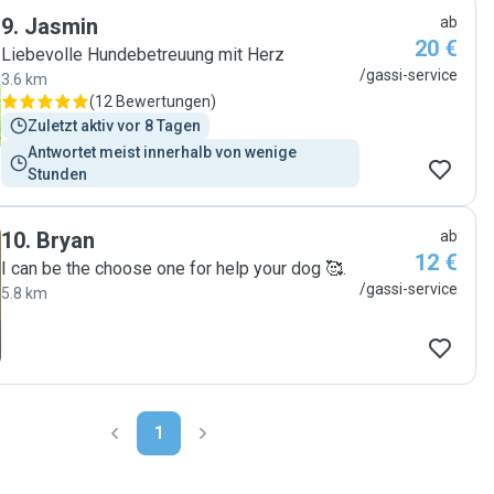
9
.
Jasmin
ab
20 €
Liebevolle Hundebetreuung mit Herz
/gassi-service
3.6 km
(
12 Bewertungen
)
Zuletzt aktiv vor 8 Tagen
Antwortet meist innerhalb von wenige 
Stunden
10
.
Bryan
ab
12 €
I can be the choose one for help your dog 🥰.
/gassi-service
5.8 km
1