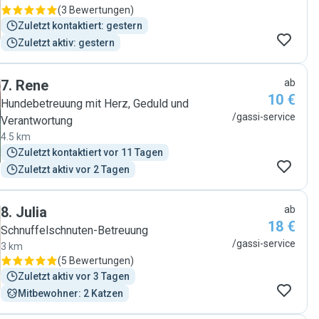
(
3 Bewertungen
)
Zuletzt kontaktiert: gestern
Zuletzt aktiv: gestern
7
.
Rene
ab
10 €
Hundebetreuung mit Herz, Geduld und
/gassi-service
Verantwortung
4.5 km
Zuletzt kontaktiert vor 11 Tagen
Zuletzt aktiv vor 2 Tagen
8
.
Julia
ab
18 €
Schnuffelschnuten-Betreuung
/gassi-service
3 km
(
5 Bewertungen
)
Zuletzt aktiv vor 3 Tagen
Mitbewohner: 2 Katzen