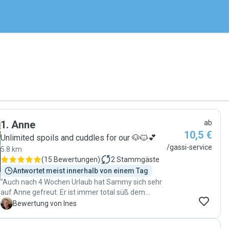
1
.
Anne
ab
10,5 €
Unlimited spoils and cuddles for our 🐶🐱💕
/gassi-service
5.8 km
(
15 Bewertungen
)
2
Stammgäste
Antwortet meist innerhalb von einem Tag
"Auch nach 4 Wochen Urlaub hat Sammy sich sehr
auf Anne gefreut. Er ist immer total süß dem
Häuschen wenn Anne die Treppe hoch kommt. Wir
I
Bewertung von Ines
sind sehr froh, dass wir mit Anne eine absolut
zuverlässige Hundesitterin gefunden haben. Sie ist