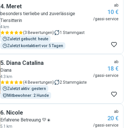
4
.
Meret
ab
10 €
besonders tierliebe und zuverlässige
/gassi-service
Tiersitterin
4 km
(
3 Bewertungen
)
1
Stammgast
Zuletzt gebucht: heute
Zuletzt kontaktiert vor 5 Tagen
5
.
Diana Catalina
ab
18 €
Diana
/gassi-service
4.3 km
(
4 Bewertungen
)
2
Stammgäste
Zuletzt aktiv: gestern
Mitbewohner: 2 Hunde
6
.
Nicole
ab
20 €
Erfahrene Betreuung 💛☀️
/gassi-service
5.1 km