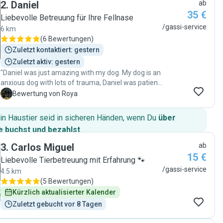
2
.
Daniel
ab
sehr flexibel und immer pünktlich. Und immer gut
35 €
gelaunt und freundlich. "
Liebevolle Betreuung für Ihre Fellnase
/gassi-service
6 km
(
6 Bewertungen
)
Zuletzt kontaktiert: gestern
Zuletzt aktiv: gestern
"Daniel was just amazing with my dog. My dog is an
anxious dog with lots of trauma, Daniel was patient,
understanding, took time and showed lots of
R
Bewertung von Roya
empathy and love to him, which made my dog just
feel comfortable. Thank you! 🫶 we will definitely be
in Haustier seid in sicheren Händen, wenn Du
über
doing this regularly "
 buchst und bezahlst
.
3
.
Carlos Miguel
ab
15 €
Liebevolle Tierbetreuung mit Erfahrung 🐾
/gassi-service
4.5 km
(
5 Bewertungen
)
Kürzlich aktualisierter Kalender
Zuletzt gebucht vor 8 Tagen