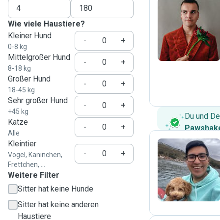
Wie viele Haustiere?
D
Kleiner Hund
-
+
0-8 kg
Mittelgroßer Hund
-
+
8-18 kg
Großer Hund
-
+
18-45 kg
Sehr großer Hund
-
+
+45 kg
Du und De
Katze
-
+
Pawshake
Alle
Kleintier
-
+
Vogel, Kaninchen,
Frettchen, ...
C
Weitere Filter
Sitter hat keine Hunde
Sitter hat keine anderen
Haustiere