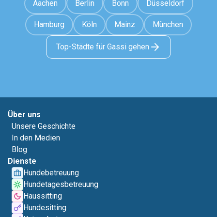
Aachen
Berlin
Bonn
Düsseldorf
Hamburg
Köln
Mainz
München
Top-Städte für Gassi gehen
Über uns
Unsere Geschichte
In den Medien
Blog
Dienste
Hundebetreuung
Hundetagesbetreuung
Haussitting
Hundesitting