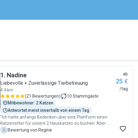
1
.
Nadine
ab
25 €
Liebevolle + Zuverlässige Tierbetreuung
/tag
4.4 km
(
21 Bewertungen
)
10
Stammgäste
Mitbewohner: 2 Katzen
Antwortet meist innerhalb von einem Tag
"Ich hatte anfangs Bedenken über eine Plattform einen
Katzensitter für unsere 2 Hauskatzen zu buchen. Aber :
nachdem ich mit Nadine ein kurzes persönliches
R
Bewertung von Regina
Kennenlernen hatte war ich schon um einiges erleichtert