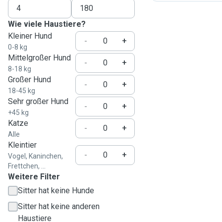
Wie viele Haustiere?
Kleiner Hund
-
+
0-8 kg
Mittelgroßer Hund
-
+
8-18 kg
Großer Hund
-
+
18-45 kg
Sehr großer Hund
-
+
+45 kg
Katze
-
+
Alle
Kleintier
-
+
Vogel, Kaninchen,
Frettchen, ...
Weitere Filter
Sitter hat keine Hunde
Sitter hat keine anderen
Haustiere