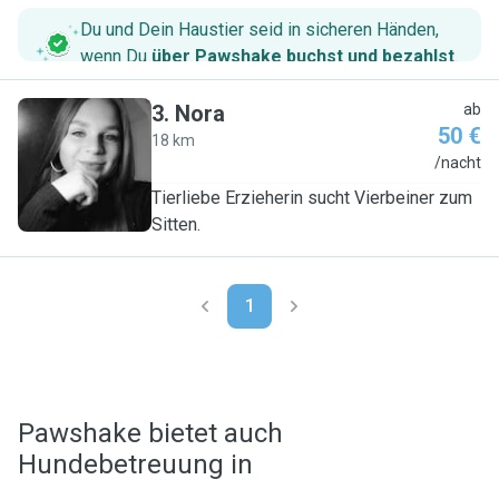
Du und Dein Haustier seid in sicheren Händen,
wenn Du
über Pawshake buchst und bezahlst
.
3
.
Nora
ab
50 €
18 km
N
/nacht
Tierliebe Erzieherin sucht Vierbeiner zum
Sitten.
1
Pawshake bietet auch
Hundebetreuung in