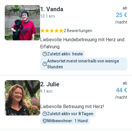
1
.
Vanda
ab
25 €
10.1 km
V
/nacht
2 Bewertungen
Liebevolle Hundebetreuung mit Herz und
Erfahrung.
Zuletzt aktiv: heute
Antwortet meist innerhalb von wenige 
Stunden
2
.
Julie
ab
44 €
9.1 km
J
/nacht
Liebevolle Betreuung mit Herz!
Zuletzt aktiv vor 8 Tagen
Mitbewohner: 1 Hund