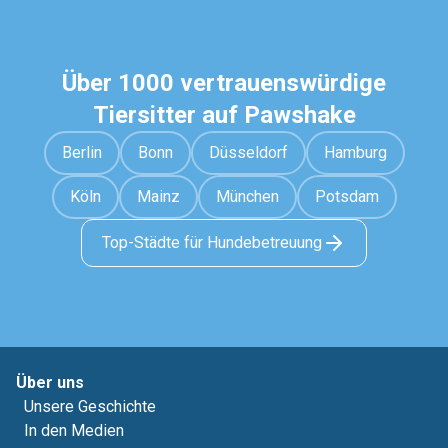
Über 1000 vertrauenswürdige
Tiersitter auf Pawshake
Berlin
Bonn
Düsseldorf
Hamburg
Köln
Mainz
München
Potsdam
Top-Städte für Hundebetreuung
Über uns
Unsere Geschichte
In den Medien