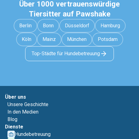
Über 1000 vertrauenswürdige
Tiersitter auf Pawshake
Berlin
Bonn
Düsseldorf
Hamburg
Köln
Mainz
München
Potsdam
Top-Städte für Hundebetreuung
Über uns
Unsere Geschichte
In den Medien
Blog
Dienste
Hundebetreuung