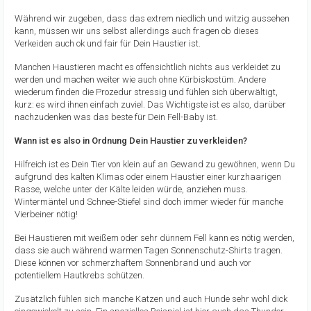
Während wir zugeben, dass das extrem niedlich und witzig aussehen
kann, müssen wir uns selbst allerdings auch fragen ob dieses
Verkeiden auch ok und fair für Dein Haustier ist.
Manchen Haustieren macht es offensichtlich nichts aus verkleidet zu
werden und machen weiter wie auch ohne Kürbiskostüm. Andere
wiederum finden die Prozedur stressig und fühlen sich überwältigt,
kurz: es wird ihnen einfach zuviel. Das Wichtigste ist es also, darüber
nachzudenken was das beste für Dein Fell-Baby ist.
Wann ist es also in Ordnung Dein Haustier zu verkleiden?
Hilfreich ist es Dein Tier von klein auf an Gewand zu gewöhnen, wenn Du
aufgrund des kalten Klimas oder einem Haustier einer kurzhaarigen
Rasse, welche unter der Kälte leiden würde, anziehen muss.
Wintermäntel und Schnee-Stiefel sind doch immer wieder für manche
Vierbeiner nötig!
Bei Haustieren mit weißem oder sehr dünnem Fell kann es nötig werden,
dass sie auch während warmen Tagen Sonnenschutz-Shirts tragen.
Diese können vor schmerzhaftem Sonnenbrand und auch vor
potentiellem Hautkrebs schützen.
Zusätzlich fühlen sich manche Katzen und auch Hunde sehr wohl dick