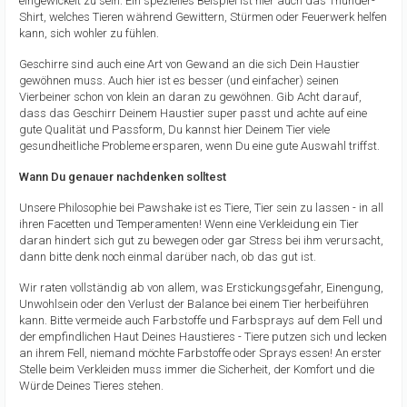
eingewickelt zu sein. Ein spezielles Beispiel ist hier auch das Thunder-
Shirt, welches Tieren während Gewittern, Stürmen oder Feuerwerk helfen
kann, sich wohler zu fühlen.
Geschirre sind auch eine Art von Gewand an die sich Dein Haustier
gewöhnen muss. Auch hier ist es besser (und einfacher) seinen
Vierbeiner schon von klein an daran zu gewöhnen. Gib Acht darauf,
dass das Geschirr Deinem Haustier super passt und achte auf eine
gute Qualität und Passform, Du kannst hier Deinem Tier viele
gesundheitliche Probleme ersparen, wenn Du eine gute Auswahl triffst.
Wann Du genauer nachdenken solltest
Unsere Philosophie bei Pawshake ist es Tiere, Tier sein zu lassen - in all
ihren Facetten und Temperamenten! Wenn eine Verkleidung ein Tier
daran hindert sich gut zu bewegen oder gar Stress bei ihm verursacht,
dann bitte denk noch einmal darüber nach, ob das gut ist.
Wir raten vollständig ab von allem, was Erstickungsgefahr, Einengung,
Unwohlsein oder den Verlust der Balance bei einem Tier herbeiführen
kann. Bitte vermeide auch Farbstoffe und Farbsprays auf dem Fell und
der empfindlichen Haut Deines Haustieres - Tiere putzen sich und lecken
an ihrem Fell, niemand möchte Farbstoffe oder Sprays essen! An erster
Stelle beim Verkleiden muss immer die Sicherheit, der Komfort und die
Würde Deines Tieres stehen.