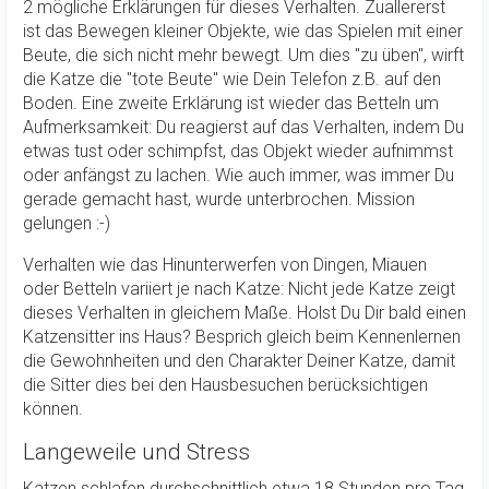
2 mögliche Erklärungen für dieses Verhalten. Zuallererst
ist das Bewegen kleiner Objekte, wie das Spielen mit einer
Beute, die sich nicht mehr bewegt. Um dies "zu üben", wirft
die Katze die "tote Beute" wie Dein Telefon z.B. auf den
Boden. Eine zweite Erklärung ist wieder das Betteln um
Aufmerksamkeit: Du reagierst auf das Verhalten, indem Du
etwas tust oder schimpfst, das Objekt wieder aufnimmst
oder anfängst zu lachen. Wie auch immer, was immer Du
gerade gemacht hast, wurde unterbrochen. Mission
gelungen :-)
Verhalten wie das Hinunterwerfen von Dingen, Miauen
oder Betteln variiert je nach Katze: Nicht jede Katze zeigt
dieses Verhalten in gleichem Maße. Holst Du Dir bald einen
Katzensitter ins Haus? Besprich gleich beim Kennenlernen
die Gewohnheiten und den Charakter Deiner Katze, damit
die Sitter dies bei den Hausbesuchen berücksichtigen
können.
Langeweile und Stress
Katzen schlafen durchschnittlich etwa 18 Stunden pro Tag