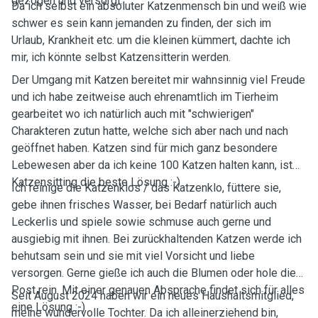
gezogen und versorgt.
Da ich selbst ein absoluter Katzenmensch bin und weiß wie
schwer es sein kann jemanden zu finden, der sich im
Urlaub, Krankheit etc. um die kleinen kümmert, dachte ich
mir, ich könnte selbst Katzensitterin werden.
Der Umgang mit Katzen bereitet mir wahnsinnig viel Freude
und ich habe zeitweise auch ehrenamtlich im Tierheim
gearbeitet wo ich natürlich auch mit "schwierigen"
Charakteren zutun hatte, welche sich aber nach und nach
geöffnet haben. Katzen sind für mich ganz besondere
Lebewesen aber da ich keine 100 Katzen halten kann, ist
Katzensitting die beste Lösung :-)
Ich reinige die Katzenklos / das Katzenklo, füttere sie,
gebe ihnen frisches Wasser, bei Bedarf natürlich auch
Leckerlis und spiele sowie schmuse auch gerne und
ausgiebig mit ihnen. Bei zurückhaltenden Katzen werde ich
behutsam sein und sie mit viel Vorsicht und liebe
versorgen. Gerne gieße ich auch die Blumen oder hole die
Post rein. Mit einer genauen Absprache findet sich für alles
Seit August 2024 haben wir ein neues Haushaltsmitglied,
eine Lösung :-)
meine wundervolle Tochter. Da ich alleinerziehend bin,