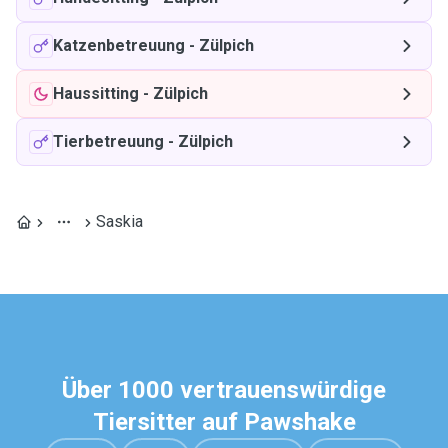
Katzenbetreuung
-
Zülpich
Haussitting
-
Zülpich
Tierbetreuung
-
Zülpich
Saskia
Über 1000 vertrauenswürdige
Tiersitter auf Pawshake