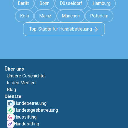
Berlin
Bonn
Düsseldorf
Hamburg
Köln
Mainz
München
Potsdam
Top-Städte für Hundebetreuung
Über uns
Unsere Geschichte
In den Medien
Blog
Dienste
Hundebetreuung
Hundetagesbetreuung
Haussitting
Hundesitting