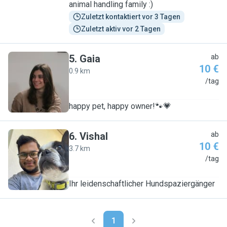
animal handling family :)
Zuletzt kontaktiert vor 3 Tagen
Zuletzt aktiv vor 2 Tagen
5
.
Gaia
ab
10 €
0.9 km
G
/tag
happy pet, happy owner!🐾💗
6
.
Vishal
ab
10 €
3.7 km
V
/tag
Ihr leidenschaftlicher Hundspaziergänger
1