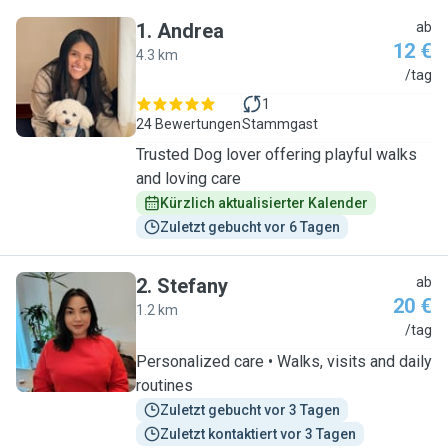
1
.
Andrea
ab
12 €
4.3 km
A
/tag
1
24 Bewertungen
Stammgast
Trusted Dog lover offering playful walks
and loving care
Kürzlich aktualisierter Kalender
Zuletzt gebucht vor 6 Tagen
2
.
Stefany
ab
20 €
1.2 km
S
/tag
Personalized care • Walks, visits and daily
routines
Zuletzt gebucht vor 3 Tagen
Zuletzt kontaktiert vor 3 Tagen