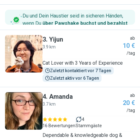
Du und Dein Haustier seid in sicheren Händen,
wenn Du
über Pawshake buchst und bezahlst
.
3
.
Yijun
ab
10 €
3.9 km
Y
/tag
Cat Lover with 3 Years of Experience
Zuletzt kontaktiert vor 7 Tagen
Zuletzt aktiv vor 6 Tagen
4
.
Amanda
ab
20 €
3.7 km
A
/tag
4
16 Bewertungen
Stammgäste
Dependable & knowledgeable dog &