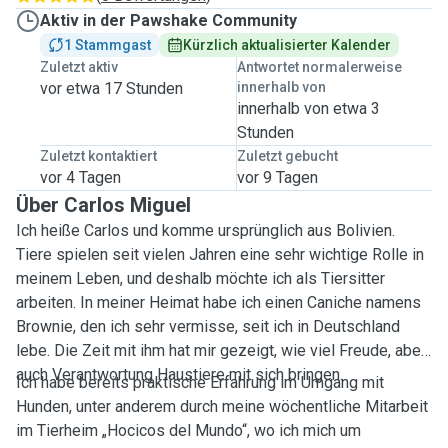
Aktiv in der Pawshake Community
1 Stammgast
Kürzlich aktualisierter Kalender
Zuletzt aktiv
Antwortet normalerweise
vor etwa 17 Stunden
innerhalb von
innerhalb von etwa 3
Stunden
Zuletzt kontaktiert
Zuletzt gebucht
vor 4 Tagen
vor 9 Tagen
Über Carlos Miguel
Ich heiße Carlos und komme ursprünglich aus Bolivien.
Tiere spielen seit vielen Jahren eine sehr wichtige Rolle in
meinem Leben, und deshalb möchte ich als Tiersitter
arbeiten. In meiner Heimat habe ich einen Caniche namens
Brownie, den ich sehr vermisse, seit ich in Deutschland
lebe. Die Zeit mit ihm hat mir gezeigt, wie viel Freude, aber
auch Verantwortung Haustiere mit sich bringen.
Ich habe bereits praktische Erfahrung im Umgang mit
Hunden, unter anderem durch meine wöchentliche Mitarbeit
im Tierheim „Hocicos del Mundo“, wo ich mich um