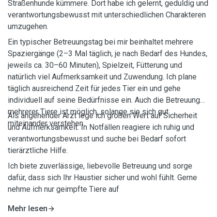
Straßenhunde kümmere. Dort habe ich gelernt, geduldig und
verantwortungsbewusst mit unterschiedlichen Charakteren
umzugehen.
Ein typischer Betreuungstag bei mir beinhaltet mehrere
Spaziergänge (2–3 Mal täglich, je nach Bedarf des Hundes,
jeweils ca. 30–60 Minuten), Spielzeit, Fütterung und
natürlich viel Aufmerksamkeit und Zuwendung. Ich plane
täglich ausreichend Zeit für jedes Tier ein und gehe
individuell auf seine Bedürfnisse ein. Auch die Betreuung
mehrerer Tiere ist möglich, solange sie sich gut
Als angehender Arzt lege ich großen Wert auf Sicherheit
miteinander verstehen.
und Aufmerksamkeit. In Notfällen reagiere ich ruhig und
verantwortungsbewusst und suche bei Bedarf sofort
tierärztliche Hilfe.
Ich biete zuverlässige, liebevolle Betreuung und sorge
dafür, dass sich Ihr Haustier sicher und wohl fühlt. Gerne
nehme ich nur geimpfte Tiere auf
Mehr lesen