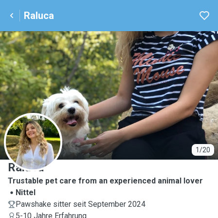
Raluca
R
1/20
Raluca
Trustable pet care from an experienced animal lover
Nittel
Pawshake sitter seit September 2024
5-10 Jahre Erfahrung