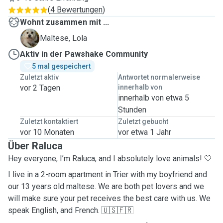
(
4 Bewertungen
)
Wohnt zusammen mit ...
L
Maltese, Lola
Aktiv in der Pawshake Community
5 mal gespeichert
Zuletzt aktiv
Antwortet normalerweise
vor 2 Tagen
innerhalb von
innerhalb von etwa 5
Stunden
Zuletzt kontaktiert
Zuletzt gebucht
vor 10 Monaten
vor etwa 1 Jahr
Über Raluca
Hey everyone, I’m Raluca, and I absolutely love animals! 🤍
I live in a 2-room apartment in Trier with my boyfriend and
our 13 years old maltese. We are both pet lovers and we
will make sure your pet receives the best care with us. We
speak English, and French. 🇺🇸🇫🇷