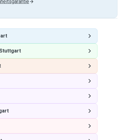
heitsgarantie
art
Stuttgart
t
gart