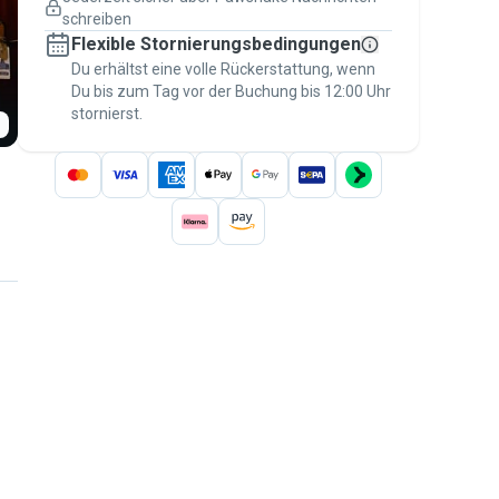
Versicherte Buchungen
schreiben
Erledige alles über Pawshake – von der
Flexible Stornierungsbedingungen
ersten Nachricht bis zur Bezahlung –, um
über die
Du erhältst eine volle Rückerstattung, wenn
Pawshake-Garantie
abgesichert zu
Du bis zum Tag vor der Buchung bis 12:00 Uhr
sein
stornierst.