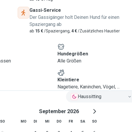
Gassi-Service
s, I can do around 1 hour
Der Gassigänger holt Deinen Hund für einen
 and water deposits,
Spaziergang ab
 Depending on the task, I
ab
15 €
/Spaziergang,
4 €
/Zusätzliches Haustier
lated to the animal well-
e of the client in the
Hundegrößen
lassen
Alle Größen
and hopefully I can help
Kleintiere
Nagetiere, Kaninchen, Vögel, ...
Haussitting
September 2026
SO
MO
DI
MI
DO
FR
SA
SO