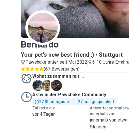
B
Bernardo
Your pet's new best friend :)
Stuttgart
Pawshake sitter seit Mai 2022
5-10 Jahre Erfahr
(
67 Bewertungen
)
Wohnt zusammen mit ...
A
B
F
Aktiv in der Pawshake Community
27 Stammgäste
27 mal gespeichert
Zuletzt aktiv
Antwortet normaler
vor 4 Tagen
innerhalb von
innerhalb von etwa
Stunden