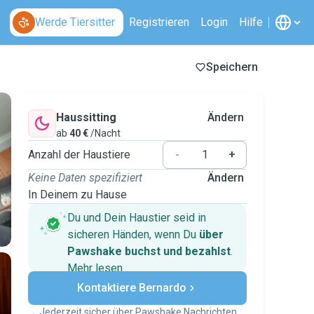
Werde Tiersitter
Registrieren
Login
Hilfe
Speichern
Haussitting
Ändern
ab
40 €
/Nacht
Anzahl der Haustiere
-
+
Keine Daten spezifiziert
Ändern
In Deinem zu Hause
Du und Dein Haustier seid in
sicheren Händen, wenn Du
über
Pawshake buchst und bezahlst
.
Mehr lesen
Sichere Zahlungen
Kontaktiere Bernardo
Unterstützung, falls sich Deine
Pläne ändern
Jederzeit sicher über Pawshake Nachrichten