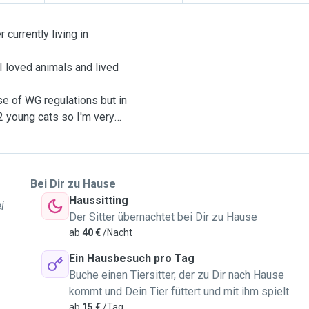
 currently living in
I loved animals and lived
use of WG regulations but in
2 young cats so I'm very
 help with living expenses
 since I can only visit my
Bei Dir zu Hause
any :)
Haussitting
i
Der Sitter übernachtet bei Dir zu Hause
ks as dog walking, basic
ab
40 €
/Nacht
nate with cats, used to do
Ein Hausbesuch pro Tag
er etc...
Buche einen Tiersitter, der zu Dir nach Hause
kommt und Dein Tier füttert und mit ihm spielt
ab
15 €
/Tag