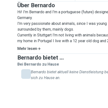
Über Bernardo
Hi! I'm Bernardo and I'm a portuguese (future) designer
Germany.
I'm very passionate about animals, since I was young 
surrounded by them, mainly dogs.
Currently in Stuttgart I'm not living with animals beca
my home in Portugal I live with a 12 year old dog and 
used to deal with animals.
Mehr lesen
Bernardo bietet ...
Currently my motivation to be a pet sitter is mainly to
but also to be able to deal with pets on a regular basis
Bei Bernardo zu Hause
own in Portugal no so often and I really miss pet comp
Bernardo bietet aktuell keine Dienstleistung be
sich zu Hause an.
With the experience I got with dogs I can do such tas
tricks training and even hair trimming. I'm also passio
the regular daily tasks like feeding and cleaning the litt
I can say I'm comfortable to do: