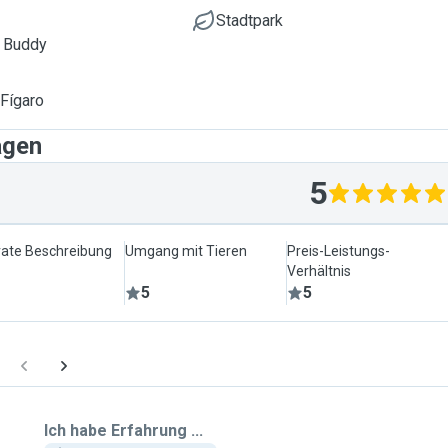
Stadtpark
 Buddy
 Fígaro
agen
5
ate Beschreibung
Umgang mit Tieren
Preis-Leistungs-
Verhältnis
5
5
Ich habe Erfahrung ...