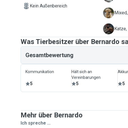
Kein Außenbereich
B
Mixed,
F
Katze,
Was Tierbesitzer über Bernardo s
Gesamtbewertung
Kommunikation
Hält sich an
Akkur
Vereinbarungen
5
5
5
Mehr über Bernardo
Ich spreche ...