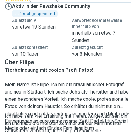
Aktiv in der Pawshake Community
1 mal gespeichert
Zuletzt aktiv
Antwortet normalerweise
vor etwa 19 Stunden
innerhalb von
innerhalb von etwa 7
Stunden
Zuletzt kontaktiert
Zuletzt gebucht
vor 10 Tagen
vor 3 Monaten
Über Filipe
Tierbetreuung mit coolen Profi-Fotos!
Mein Name ist Filipe, ich bin ein brasilianischer Fotograf
und neu in Stuttgart. Ich suche Jobs als Tiersitter und habe
einen besonderen Vorteil: Ich mache coole, professionelle
Fotos von deinem Haustier. So erhältst du nicht nur ein
glückliches und gut betreutes Tier, sondern auch bleibende
Ich habe sehr viel Erfahrung mit Tieren. Aufgewachsen bin
Erinnerungen an eure gemeinsame Zeit! Perfekt für Social
ich und habe die meisten Sommer auf der Farm meines
Media oder einfach für das Familienalbum.
Großvaters verbracht, der eine professionelle