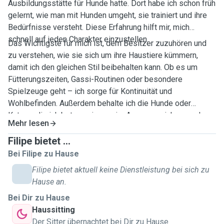
Ausbildungsstätte für Hunde hatte. Dort habe ich schon früh
gelernt, wie man mit Hunden umgeht, sie trainiert und ihre
Bedürfnisse versteht. Diese Erfahrung hilft mir, mich
schnell auf jeden Charakter einzustellen.
Das Wichtigste für mich ist, dem Besitzer zuzuhören und
zu verstehen, wie sie sich um ihre Haustiere kümmern,
damit ich den gleichen Stil beibehalten kann. Ob es um
Fütterungszeiten, Gassi-Routinen oder besondere
Spielzeuge geht – ich sorge für Kontinuität und
Wohlbefinden. Außerdem behalte ich die Hunde oder
Katzen, die ich betreue, immer im Auge, um sicherzugehen,
Mehr lesen
dass sie glücklich und entspannt sind. Ich freue mich
darauf, dein neuer Tiersitter in Stuttgart zu werden! Bei
Filipe bietet ...
Interesse melden Sie sich gerne, wir können uns
Bei Filipe zu Hause
unverbindlich kennenlernen. Ich spreche Portugiesisch,
Filipe bietet aktuell keine Dienstleistung bei sich zu
Englisch und lerne Deutsch.
Hause an.
Bei Dir zu Hause
Haussitting
Der Sitter übernachtet bei Dir zu Hause