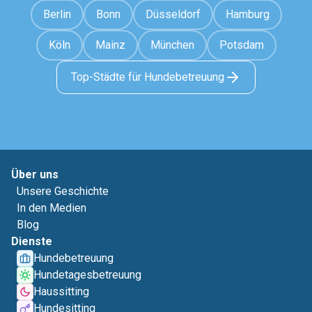
Berlin
Bonn
Düsseldorf
Hamburg
Köln
Mainz
München
Potsdam
Top-Städte für Hundebetreuung
Über uns
Unsere Geschichte
In den Medien
Blog
Dienste
Hundebetreuung
Hundetagesbetreuung
Haussitting
Hundesitting