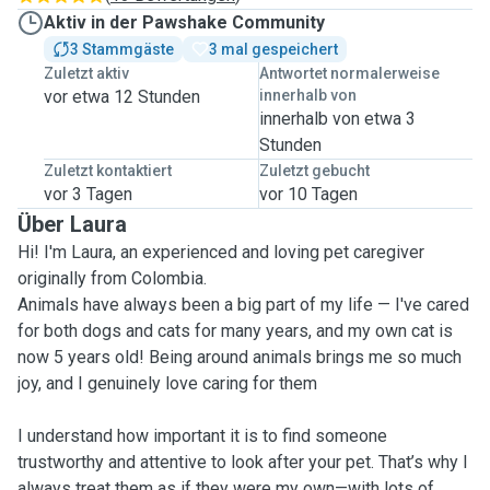
Aktiv in der Pawshake Community
3 Stammgäste
3 mal gespeichert
Zuletzt aktiv
Antwortet normalerweise
vor etwa 12 Stunden
innerhalb von
innerhalb von etwa 3
Stunden
Zuletzt kontaktiert
Zuletzt gebucht
vor 3 Tagen
vor 10 Tagen
Über Laura
Hi! I'm Laura, an experienced and loving pet caregiver
originally from Colombia.
Animals have always been a big part of my life — I've cared
for both dogs and cats for many years, and my own cat is
now 5 years old! Being around animals brings me so much
joy, and I genuinely love caring for them
I understand how important it is to find someone
trustworthy and attentive to look after your pet. That’s why I
always treat them as if they were my own—with lots of