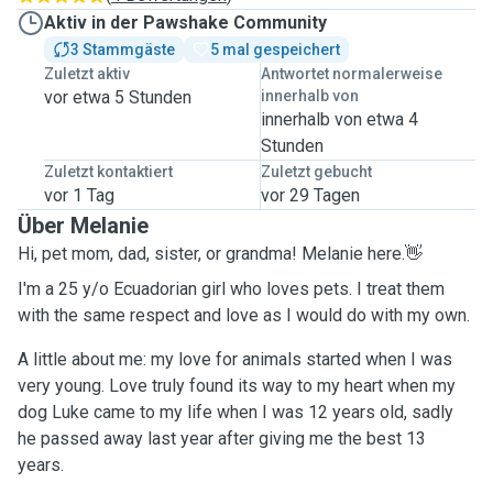
Aktiv in der Pawshake Community
3 Stammgäste
5 mal gespeichert
Zuletzt aktiv
Antwortet normalerweise
vor etwa 5 Stunden
innerhalb von
innerhalb von etwa 4
Stunden
Zuletzt kontaktiert
Zuletzt gebucht
vor 1 Tag
vor 29 Tagen
Über Melanie
Hi, pet mom, dad, sister, or grandma! Melanie here.👋
I'm a 25 y/o Ecuadorian girl who loves pets. I treat them
with the same respect and love as I would do with my own.
A little about me: my love for animals started when I was
very young. Love truly found its way to my heart when my
dog Luke came to my life when I was 12 years old, sadly
he passed away last year after giving me the best 13
years.