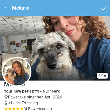
Melanie
M
1/16
Melanie
Your new pet's bff!
Nürnberg
Pawshake sitter seit April 2026
<1 Jahr Erfahrung
(
4 Bewertungen
)