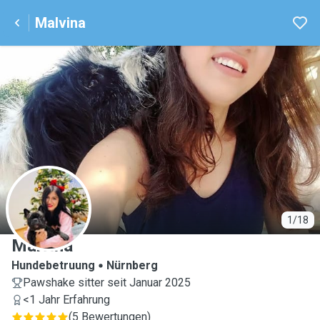
Malvina
M
1/18
Malvina
Hundebetruung
Nürnberg
Pawshake sitter seit Januar 2025
<1 Jahr Erfahrung
(
5 Bewertungen
)