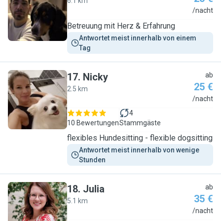
6.1 km
W
/nacht
Betreuung mit Herz & Erfahrung
Antwortet meist innerhalb von einem 
Tag
17
.
Nicky
ab
25 €
2.5 km
N
/nacht
4
10 Bewertungen
Stammgäste
flexibles Hundesitting - flexible dogsitting
Antwortet meist innerhalb von wenige 
Stunden
18
.
Julia
ab
35 €
5.1 km
J
/nacht