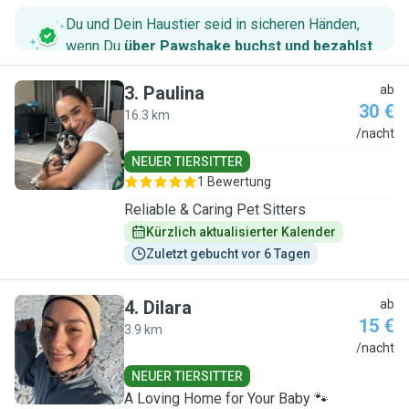
Du und Dein Haustier seid in sicheren Händen,
wenn Du
über Pawshake buchst und bezahlst
.
3
.
Paulina
ab
30 €
16.3 km
P
/nacht
NEUER TIERSITTER
1 Bewertung
Reliable & Caring Pet Sitters
Kürzlich aktualisierter Kalender
Zuletzt gebucht vor 6 Tagen
4
.
Dilara
ab
15 €
3.9 km
D
/nacht
NEUER TIERSITTER
A Loving Home for Your Baby 🐾