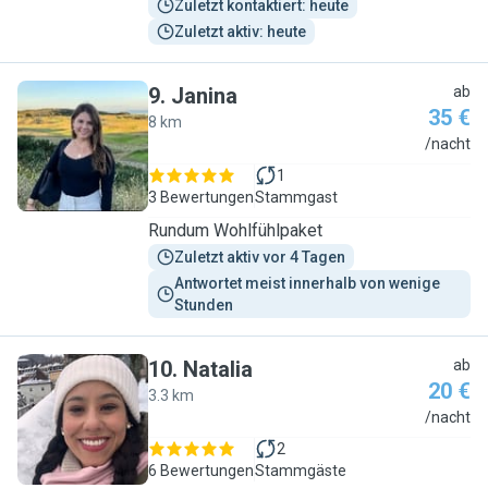
Zuletzt kontaktiert: heute
Zuletzt aktiv: heute
9
.
Janina
ab
35 €
8 km
J
/nacht
1
3 Bewertungen
Stammgast
Rundum Wohlfühlpaket
Zuletzt aktiv vor 4 Tagen
Antwortet meist innerhalb von wenige 
Stunden
10
.
Natalia
ab
20 €
3.3 km
N
/nacht
2
6 Bewertungen
Stammgäste