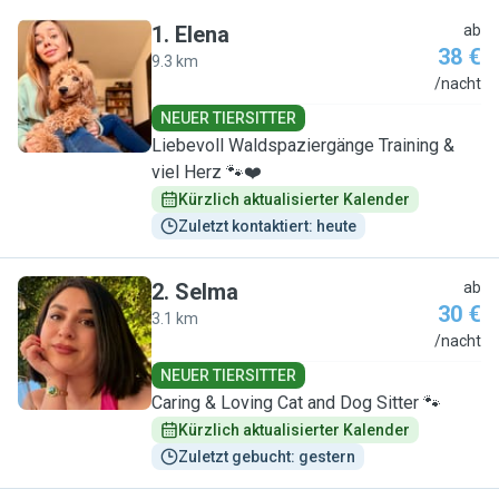
1
.
Elena
ab
38 €
9.3 km
E
/nacht
NEUER TIERSITTER
Liebevoll Waldspaziergänge Training &
viel Herz 🐾❤️
Kürzlich aktualisierter Kalender
Zuletzt kontaktiert: heute
2
.
Selma
ab
30 €
3.1 km
S
/nacht
NEUER TIERSITTER
Caring & Loving Cat and Dog Sitter 🐾
Kürzlich aktualisierter Kalender
Zuletzt gebucht: gestern