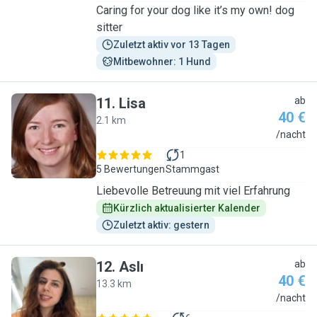
Caring for your dog like it’s my own! dog
sitter
Zuletzt aktiv vor 13 Tagen
Mitbewohner: 1 Hund
11
.
Lisa
ab
40 €
2.1 km
L
/nacht
1
5 Bewertungen
Stammgast
Liebevolle Betreuung mit viel Erfahrung
Kürzlich aktualisierter Kalender
Zuletzt aktiv: gestern
12
.
Aslı
ab
40 €
13.3 km
A
/nacht