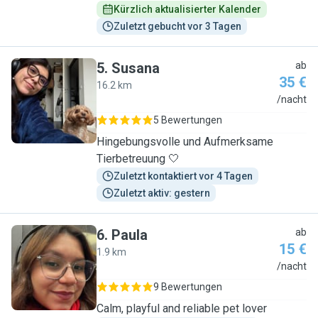
Kürzlich aktualisierter Kalender
Zuletzt gebucht vor 3 Tagen
5
.
Susana
ab
35 €
16.2 km
S
/nacht
5 Bewertungen
Hingebungsvolle und Aufmerksame
Tierbetreuung 🤍
Zuletzt kontaktiert vor 4 Tagen
Zuletzt aktiv: gestern
6
.
Paula
ab
15 €
1.9 km
P
/nacht
9 Bewertungen
Calm, playful and reliable pet lover