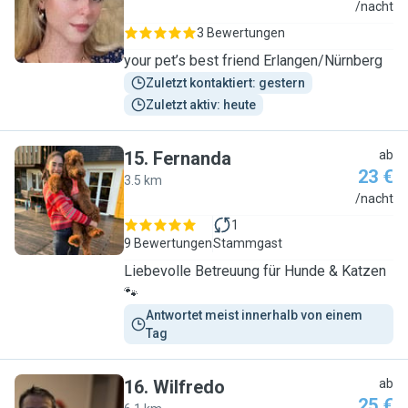
S
/nacht
3 Bewertungen
your pet’s best friend Erlangen/Nürnberg
Zuletzt kontaktiert: gestern
Zuletzt aktiv: heute
15
.
Fernanda
ab
23 €
3.5 km
F
/nacht
1
9 Bewertungen
Stammgast
Liebevolle Betreuung für Hunde & Katzen
🐾
Antwortet meist innerhalb von einem 
Tag
16
.
Wilfredo
ab
25 €