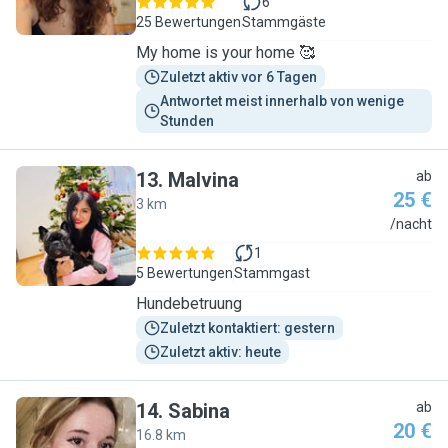
6
25 Bewertungen
Stammgäste
My home is your home 🥰
Zuletzt aktiv vor 6 Tagen
Antwortet meist innerhalb von wenige 
Stunden
13
.
Malvina
ab
25 €
3 km
M
/nacht
1
5 Bewertungen
Stammgast
Hundebetruung
Zuletzt kontaktiert: gestern
Zuletzt aktiv: heute
14
.
Sabina
ab
20 €
16.8 km