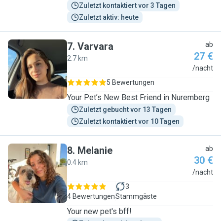
Zuletzt kontaktiert vor 3 Tagen
Zuletzt aktiv: heute
7
.
Varvara
ab
27 €
2.7 km
V
/nacht
5 Bewertungen
Your Pet’s New Best Friend in Nuremberg
Zuletzt gebucht vor 13 Tagen
Zuletzt kontaktiert vor 10 Tagen
8
.
Melanie
ab
30 €
0.4 km
M
/nacht
3
4 Bewertungen
Stammgäste
Your new pet's bff!