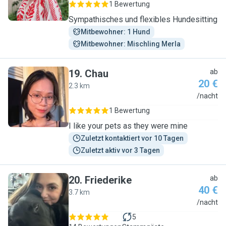
1 Bewertung
Sympathisches und flexibles Hundesitting
Mitbewohner: 1 Hund
Mitbewohner: Mischling Merla
19
.
Chau
ab
20 €
2.3 km
C
/nacht
1 Bewertung
I like your pets as they were mine
Zuletzt kontaktiert vor 10 Tagen
Zuletzt aktiv vor 3 Tagen
20
.
Friederike
ab
40 €
3.7 km
F
/nacht
5