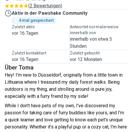
(
2 Bewertungen
)
Aktiv in der Pawshake Community
4 mal gespeichert
Zuletzt aktiv
Antwortet normalerweise
vor 16 Tagen
innerhalb von
innerhalb von etwa 5
Stunden
Zuletzt kontaktiert
Zuletzt gebucht
vor 16 Tagen
vor 12 Monaten
Über Toma
Hey! I'm new to Düsseldorf, originally from a little town in
Lithuania where I treasured my daily forest walks. Being
outdoors is my thing, and strolling around is pure joy,
especially with a furry friend by my side!
While I don't have pets of my own, I've discovered my
passion for taking care of furry buddies like yours, and I'm
a quick learner and love getting to know each pet's unique
personality. Whether it's a playful pup or a cozy cat, I'm here