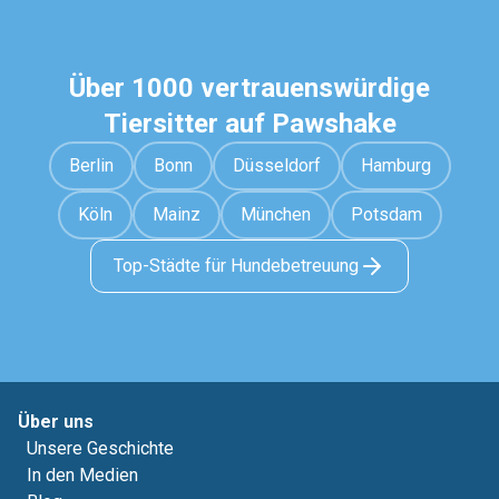
Über 1000 vertrauenswürdige
Tiersitter auf Pawshake
Berlin
Bonn
Düsseldorf
Hamburg
Köln
Mainz
München
Potsdam
Top-Städte für Hundebetreuung
Über uns
Unsere Geschichte
In den Medien