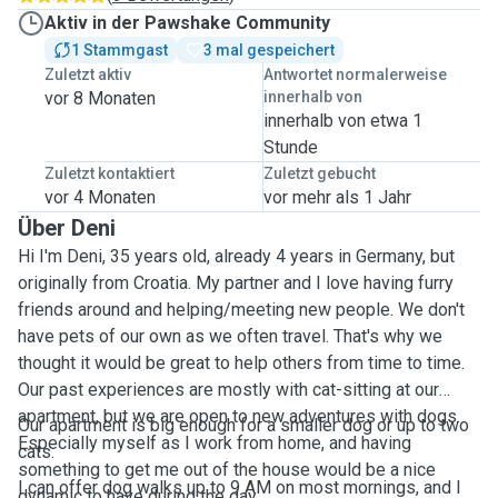
Aktiv in der Pawshake Community
1 Stammgast
3 mal gespeichert
Zuletzt aktiv
Antwortet normalerweise
vor 8 Monaten
innerhalb von
innerhalb von etwa 1
Stunde
Zuletzt kontaktiert
Zuletzt gebucht
vor 4 Monaten
vor mehr als 1 Jahr
Über Deni
Hi I'm Deni, 35 years old, already 4 years in Germany, but
originally from Croatia. My partner and I love having furry
friends around and helping/meeting new people. We don't
have pets of our own as we often travel. That's why we
thought it would be great to help others from time to time.
Our past experiences are mostly with cat-sitting at our
apartment, but we are open to new adventures with dogs.
Our apartment is big enough for a smaller dog or up to two
Especially myself as I work from home, and having
cats.
something to get me out of the house would be a nice
I can offer dog walks up to 9 AM on most mornings, and I
dynamic to have during the day.