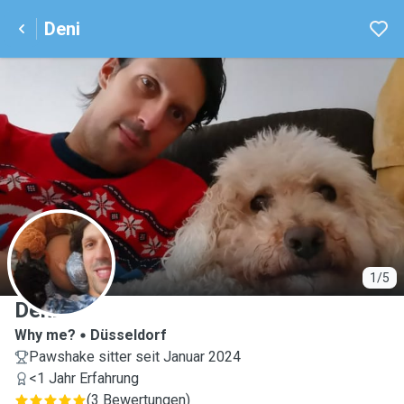
Deni
D
1/5
Deni
Why me?
Düsseldorf
Pawshake sitter seit Januar 2024
<1 Jahr Erfahrung
(
3 Bewertungen
)