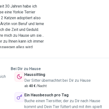
eit 30 Jahren habe ich
e eine Yorkie Terrier
h 2 Katzen adoptiert also
Ärztin von Beruf und lerne
ch die Zeit und Geduld.
ere mich zu Hause um sie
ber zu Ihnen kann ich immer
deswegen alles wird
e alle großen und alle
nnen uns sicher und
Bei Dir zu Hause
Haussitting
sich
Der Sitter übernachtet bei Dir zu Hause
ab
40 €
/Nacht
Ein Hausbesuch pro Tag
Buche einen Tiersitter, der zu Dir nach Hause
kommt und Dein Tier füttert und mit ihm spielt