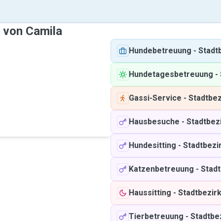
e von Camila
Hundebetreuung
-
Stadt
Hundetagesbetreuung
-
Gassi-Service
-
Stadtbez
Hausbesuche
-
Stadtbezi
Hundesitting
-
Stadtbezi
Katzenbetreuung
-
Stadt
Haussitting
-
Stadtbezirk
Tierbetreuung
-
Stadtbe