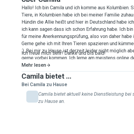
Hallo! Ich bin Camila und ich komme aus Kolumbien. S
Tiere, in Kolumbien habe ich bei meiner Familie zuhaus
Hündin die Allie heißt und hier in Deutschland habe ic
ich kann sagen dass ich schon Erfahrung habe. Ich bin 
für meine Anerkennungsprüfung, also von daher habe i
Gerne gehe ich mit Ihren Tieren spazieren und kümm
:). Bei mir zu Hause ist derzeit leider nicht möglich a
Ich freue mich sehr! Danke und bis bald!
gerne vorbei kommen. Ich lerne am meistens online 
bestimmt sehr einfach zu organisieren. Ich nehme gern
Mehr lesen
Tiere. Sie können mich gerne kontaktieren und wir kö
Camila bietet ...
problemlos organisieren :)!
Bei Camila zu Hause
Camila bietet aktuell keine Dienstleistung bei 
zu Hause an.