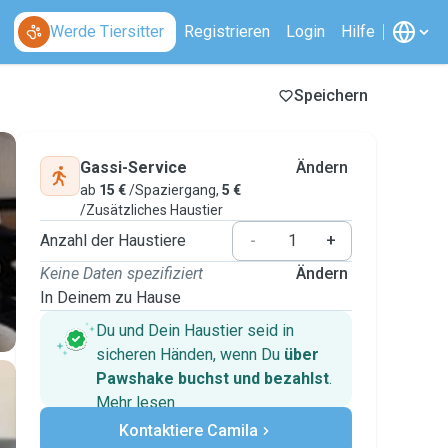
Werde Tiersitter
Registrieren
Login
Hilfe
Speichern
Gassi-Service
Ändern
ab
15 €
/Spaziergang,
5 €
/Zusätzliches Haustier
Anzahl der Haustiere
-
+
Keine Daten spezifiziert
Ändern
In Deinem zu Hause
Du und Dein Haustier seid in
sicheren Händen, wenn Du
über
Pawshake buchst und bezahlst
.
Mehr lesen
Sichere Zahlungen
Kontaktiere Camila
Unterstützung, falls sich Deine