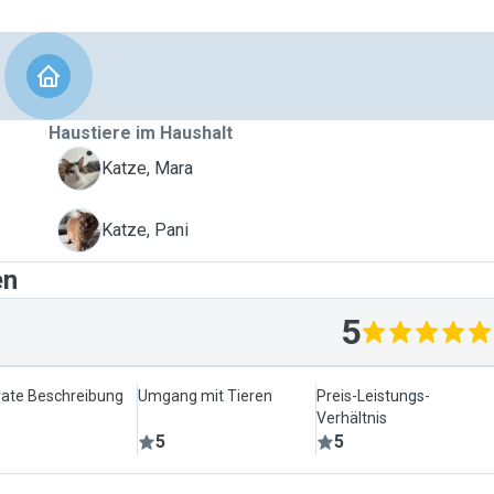
Haustiere im Haushalt
M
Katze, Mara
P
Katze, Pani
en
5
ate Beschreibung
Umgang mit Tieren
Preis-Leistungs-
Verhältnis
5
5