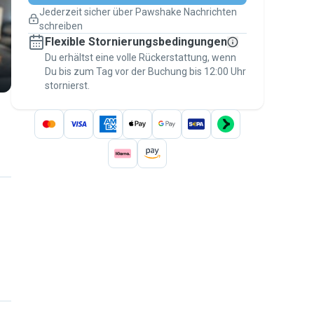
Pläne ändern
Jederzeit sicher über Pawshake Nachrichten
Versicherte Buchungen
schreiben
Erledige alles über Pawshake – von der
Flexible Stornierungsbedingungen
ersten Nachricht bis zur Bezahlung –, um
über die
Du erhältst eine volle Rückerstattung, wenn
Pawshake-Garantie
abgesichert zu
Du bis zum Tag vor der Buchung bis 12:00 Uhr
sein
stornierst.