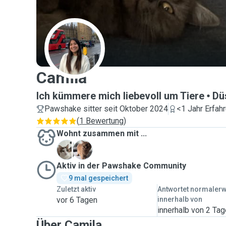
C
Camila
Ich kümmere mich liebevoll um Tiere
Dü
Pawshake sitter seit Oktober 2024
<1 Jahr Erfah
(
1 Bewertung
)
Wohnt zusammen mit ...
M
P
Aktiv in der Pawshake Community
9 mal gespeichert
Zuletzt aktiv
Antwortet normaler
vor 6 Tagen
innerhalb von
innerhalb von 2 Ta
Über Camila