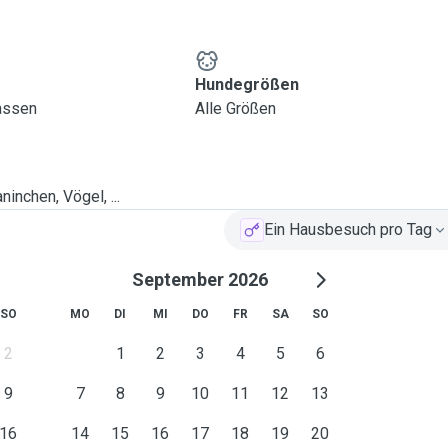
Hundegrößen
lassen
Alle Größen
ninchen, Vögel, ...
Ein Hausbesuch pro Tag
September 2026
SO
MO
DI
MI
DO
FR
SA
SO
2
1
2
3
4
5
6
9
7
8
9
10
11
12
13
16
14
15
16
17
18
19
20