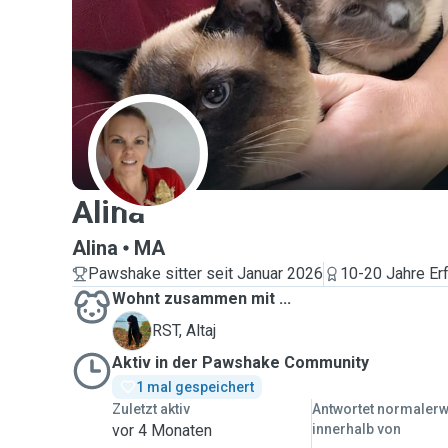
A
Alina
Alina
MA
Pawshake sitter seit Januar 2026
10-20 Jahre Er
Wohnt zusammen mit ...
A
RST, Altaj
Aktiv in der Pawshake Community
1 mal gespeichert
Zuletzt aktiv
Antwortet normaler
vor 4 Monaten
innerhalb von