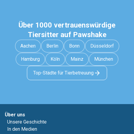
Über 1000 vertrauenswürdige
Tiersitter auf Pawshake
Aachen
Berlin
Bonn
Düsseldorf
Hamburg
Köln
Mainz
München
Top-Städte für Tierbetreuung
Über uns
Unsere Geschichte
In den Medien