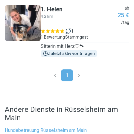
1
.
Helen
ab
25 €
4.3 km
H
/tag
1
1 Bewertung
Stammgast
Sitterin mit Herz🤍🐾
Zuletzt aktiv vor 5 Tagen
1
Andere Dienste in Rüsselsheim am
Main
Hundebetreuung Rüsselsheim am Main