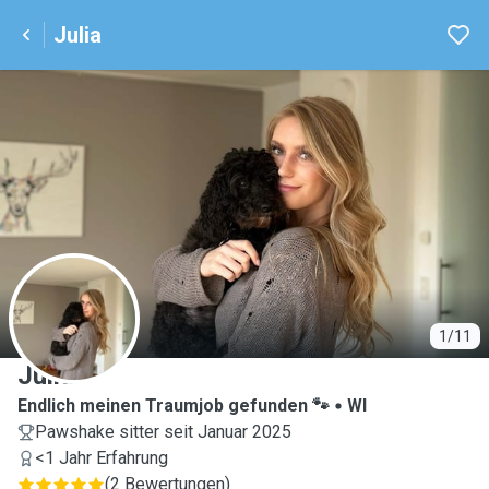
Julia
J
1/11
Julia
Endlich meinen Traumjob gefunden 🐾
WI
Pawshake sitter seit Januar 2025
<1 Jahr Erfahrung
(
2 Bewertungen
)