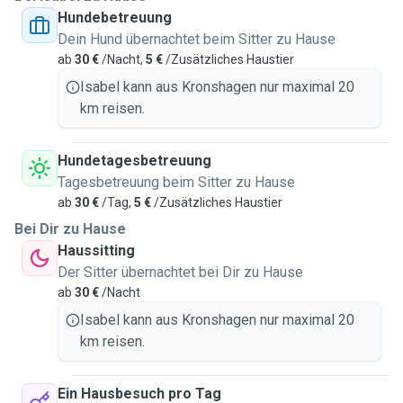
Hundebetreuung
temporary homes, and did house sitting for pets of all ages
Dein Hund übernachtet beim Sitter zu Hause
— from energetic puppies to sweet senior companions.
ab
30 €
/Nacht,
5 €
/Zusätzliches Haustier
Since my own dog and cat stayed in Brazil with my father,
Isabel kann aus Kronshagen nur maximal 20
spending time with pets here is not only something I enjoy
km reisen.
— it also makes me feel a little closer to home ❤️
Hundetagesbetreuung
I offer loving and flexible pet care for dogs and cats,
Tagesbetreuung beim Sitter zu Hause
including:
ab
30 €
/Tag,
5 €
/Zusätzliches Haustier
🐾 Dog walking
Bei Dir zu Hause
🐾 Check-in visits
Haussitting
🐾 Day care
Der Sitter übernachtet bei Dir zu Hause
🐾 Holiday stays at my place
ab
30 €
/Nacht
Isabel kann aus Kronshagen nur maximal 20
Whether your pet loves playtime, cuddles, quiet company,
km reisen.
or long walks, I’ll make sure they feel safe, happy, and
loved while you’re away.
My rates start at €12 per hour and are negotiable. I’m
Ein Hausbesuch pro Tag