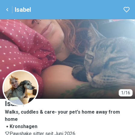
Isabel
I
1/16
Isabel
Walks, cuddles & care- your pet's home away from
home
Kronshagen
Pawshake sitter seit Juni 2026