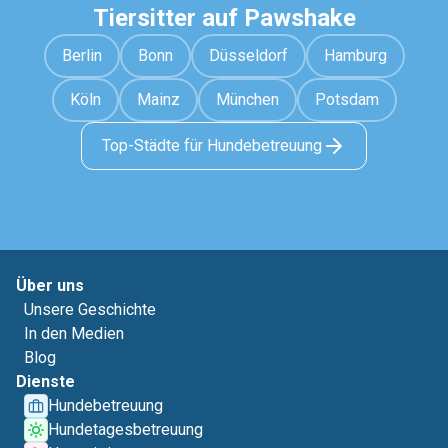
Tiersitter auf Pawshake
Berlin
Bonn
Düsseldorf
Hamburg
Köln
Mainz
München
Potsdam
Top-Städte für Hundebetreuung
Über uns
Unsere Geschichte
In den Medien
Blog
Dienste
Hundebetreuung
Hundetagesbetreuung