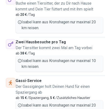
reliable, caring, and genuinely happy to spend time with
Buche einen Tiersitter, der zu Dir nach Hause
furry friends — so you can relax knowing they’re in good
kommt und Dein Tier füttert und mit ihm spielt
hands (and probably getting extra belly rubs too 🐶🐱).
ab
20 €
/Tag
Isabel kann aus Kronshagen nur maximal 20
km reisen.
Zwei Hausbesuche pro Tag
Der Tiersitter kommt zwei Mal am Tag vorbei
ab
38 €
/Tag
Isabel kann aus Kronshagen nur maximal 10
km reisen.
Gassi-Service
Der Gassigänger holt Deinen Hund für einen
Spaziergang ab
ab
15 €
/Spaziergang,
5 €
/Zusätzliches Haustier
Isabel kann aus Kronshagen nur maximal 20