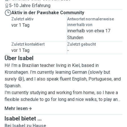
5-10 Jahre Erfahrung
Aktiv in der Pawshake Community
Zuletzt aktiv
Antwortet normalerweise
vor 1 Tag
innerhalb von
innerhalb von etwa 17
Stunden
Zuletzt kontaktiert
Zuletzt gebucht
vor 1 Tag
-
Über Isabel
Hi! I’m a Brazilian teacher living in Kiel, based in
Kronshagen. I’m currently learning German (slowly but
surely 😄), and I also speak fluent English, Portuguese, and
Spanish.
I'm currently studying and working from home, so I have a
flexible schedule to go for long and nice walks, to play and
give the attention to your pet.
Mehr lesen
Isabel bietet ...
Animals have always been a huge part of my life. Back in
Bei Isabel zu Hause
Brazil, I helped care for rescued dogs and cats, offered