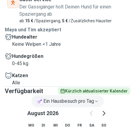
Bei weiteren Fragen zu uns gerne einfach anschreiben :) wir
Der Gassigänger holt Deinen Hund für einen
freuen uns von euch zu hören
Spaziergang ab
ab
15 €
/Spaziergang,
5 €
/Zusätzliches Haustier
Liebe Grüße
Maya und Tim akzeptiert
Maya und Tim
Hundealter
Keine Welpen <1 Jahre
Hundegrößen
0-45 kg
Katzen
Alle
Verfügbarkeit
Kürzlich aktualisierter Kalender
Ein Hausbesuch pro Tag
August 2026
MO
DI
MI
DO
FR
SA
SO