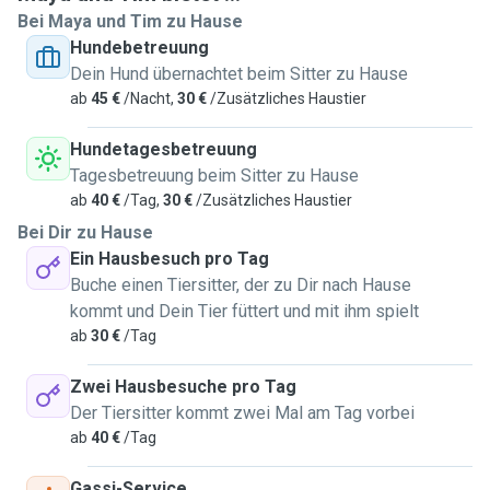
Bei Maya und Tim zu Hause
Wir beide lieben Hunde und würden uns herzlich um
Hundebetreuung
deine/eure Fellnasen kümmern. Ob nur zum Gassi gehen
Dein Hund übernachtet beim Sitter zu Hause
oder über Nacht, wir freuen uns für die Süßmäuse da zu
ab
45 €
/Nacht,
30 €
/Zusätzliches Haustier
sein :) Egal ob junge oder alte, kleine oder große, alle Hunde
sind bei uns Willkommen.
Hundetagesbetreuung
Katzen würden wir lieber Hausbesuche bei euch dann
Tagesbetreuung beim Sitter zu Hause
machen.
ab
40 €
/Tag,
30 €
/Zusätzliches Haustier
Bei Dir zu Hause
Zu unserer Wohnung. Wir haben 88 quardrat meter und die
Ein Hausbesuch pro Tag
Räume sind schön groß geschnitten. Wir haben außerdem
Buche einen Tiersitter, der zu Dir nach Hause
direkt nebenan einen schönen Wanderweg direkt zu einem
kommt und Dein Tier füttert und mit ihm spielt
See um da schöne Spaziergänge zu haben. Auch in den
ab
30 €
/Tag
Wald ist es nicht weit.
Zwei Hausbesuche pro Tag
Da wir kein Auto haben wäre es gut wenn die Hunde mit
Der Tiersitter kommt zwei Mal am Tag vorbei
den Öffis fahren können, besonders wenn es eine Buchung
ab
40 €
/Tag
unter der woche ist.
Gassi-Service