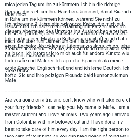
mich jeden Tag um ihn zu kümmern. Ich bin die richtige
Person, die sich um Ihre Haustiere kümmert, damit Sie sich
Über mich:
in Ruhe um sie kümmern können, während Sie nicht zu
Ich habe eine 9 Jahre alte schwarze Katze, die mich auf
Hause sind. Ich habe mehr Erfahrung mit Katzen, aber ich
diesem Abenteuer des Umzugs ins Ausland begleitet hat.
bin auch glücklich, nach Hunden zu schauen. Ich kümmere
Ich mache einen Master in Kulturwissenschaften, ich habe
mich seit über fünf Jahren um die Haustiere meiner
einen Bachelor-Abschluss in Literatur, so dass ich es liebe
Freunde und meiner Familie, also würde ich mich auch sehr
zu lesen. Ich interessiere mich auch für andere Künste wie
gerne um Ihre kümmern.
Fotografie und Malerei. Ich spreche Spanisch als meine
erste Sprache, Englisch fließend und ich lerne Deutsch. Ich
Viele Grüße,
hoffe, Sie und Ihre pelzigen Freunde bald kennenzulernen.
Mafe.
____________________________
Are you going on a trip and don't know who will take care of
your furry friends? I can help you. My name is Mafe, I am a
master student and I love animals. Two years ago I arrived
from Colombia with my beloved cat and I have done my
best to take care of him every day. I am the right person to
take care of your pets so you can have peace of mind while