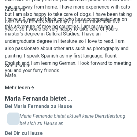
you are away from home. I have more experience with cats
About me:
but I am also happy to take care of dogs. I have been taking
I have a 9 year old black cat who has accompanied me on
care of my friends and family's pets for more than five
this adventure of moving countries. I am pursuing a
years, so I would be very happy to take care of yours.
master's degree in Cultural Studies, I have an
undergraduate degree in literature so I love to read. I am
also passionate about other arts such as photography and
painting. I speak Spanish as my first language, fluent
English and I am learning German. I look forward to meeting
See u soon!
you and your furry friends.
Mafe.
Mehr lesen
Maria Fernanda bietet ...
Bei Maria Fernanda zu Hause
Maria Fernanda bietet aktuell keine Dienstleistung
bei sich zu Hause an.
Bei Dir zu Hause