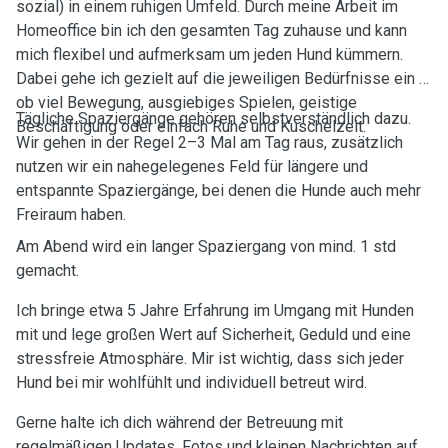
sozial) in einem ruhigen Umfeld. Durch meine Arbeit im
Homeoffice bin ich den gesamten Tag zuhause und kann
mich flexibel und aufmerksam um jeden Hund kümmern.
Dabei gehe ich gezielt auf die jeweiligen Bedürfnisse ein –
ob viel Bewegung, ausgiebiges Spielen, geistige
Tägliche Spaziergänge gehören selbstverständlich dazu.
Beschäftigung oder einfach Ruhe und Kuschelzeit.
Wir gehen in der Regel 2–3 Mal am Tag raus, zusätzlich
nutzen wir ein nahegelegenes Feld für längere und
entspannte Spaziergänge, bei denen die Hunde auch mehr
Freiraum haben.
Am Abend wird ein langer Spaziergang von mind. 1 std
gemacht.
Ich bringe etwa 5 Jahre Erfahrung im Umgang mit Hunden
mit und lege großen Wert auf Sicherheit, Geduld und eine
stressfreie Atmosphäre. Mir ist wichtig, dass sich jeder
Hund bei mir wohlfühlt und individuell betreut wird.
Gerne halte ich dich während der Betreuung mit
regelmäßigen Updates, Fotos und kleinen Nachrichten auf