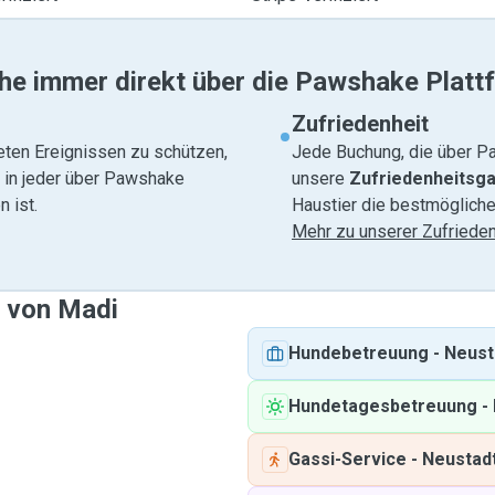
he immer direkt über die Pawshake Platt
Zufriedenheit
eten Ereignissen zu schützen,
Jede Buchung, die über Pa
e in jeder über Pawshake
unsere
Zufriedenheitsga
 ist.
Haustier die bestmögliche
Mehr zu unserer Zufrieden
e von Madi
Hundebetreuung
-
Neust
Hundetagesbetreuung
-
Gassi-Service
-
Neustad