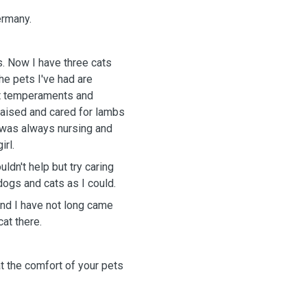
Germany.
. Now I have three cats
e pets I've had are
nt temperaments and
 raised and cared for lambs
I was always nursing and
irl.
ldn't help but try caring
dogs and cats as I could.
and I have not long came
cat there.
t the comfort of your pets