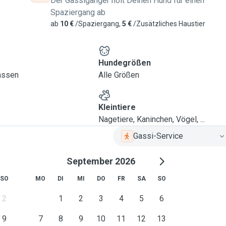
Der Gassigänger holt Deinen Hund für einen
Spaziergang ab
ab
10 €
/Spaziergang,
5 €
/Zusätzliches Haustier
Hundegrößen
lassen
Alle Größen
Kleintiere
Nagetiere, Kaninchen, Vögel, ...
Gassi-Service
September 2026
SO
MO
DI
MI
DO
FR
SA
SO
2
1
2
3
4
5
6
9
7
8
9
10
11
12
13