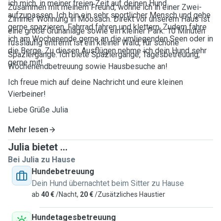
ich mich, in meiner freien Zeit auf deinen Hund
Zusammen mit meinem Freund, wohne ich in einer Zwei-
aufzupassen. Ich bin ein sehr sportlicher Mensch und gehe
Zimmer Wohnung in Moosach. Direkt vor unserem Haus ist
gerne spazieren, Fahrrad fahren und klettern. Zudem fahre
eine große Grünanlage sowie ein kleiner Park. 10 Minuten
ich am Wochenende gerne an die umliegenden Seen oder in
fussläufig entfernt ist ein kleiner Wald, für schöne
die Berge. Zu diesen Ausflügen nehme ich dein Hund sehr
Spaziergänge. Ich biete Spaziergänge, Tagesbetreuung,
gerne mit!
Wochenendbetreuung sowie Hausbesuche an!
Ich freue mich auf deine Nachricht und eure kleinen
Vierbeiner!
Liebe Grüße Julia
Mehr lesen
Julia bietet ...
Bei Julia zu Hause
Hundebetreuung
Dein Hund übernachtet beim Sitter zu Hause
ab
40 €
/Nacht,
20 €
/Zusätzliches Haustier
Hundetagesbetreuung