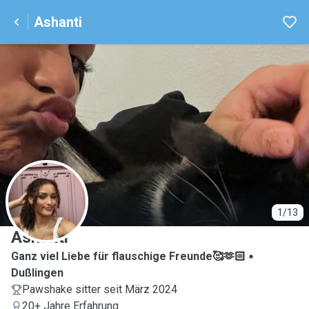
Ashanti
A
1/13
Ashanti
Ganz viel Liebe für flauschige Freunde🥰🫶🏻
Dußlingen
Pawshake sitter seit März 2024
20+ Jahre Erfahrung