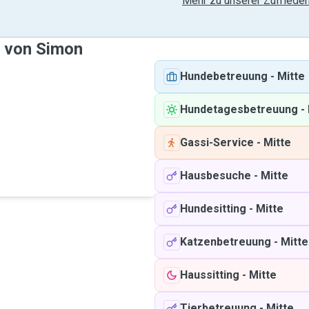
Mehr zu unserer Zufrieden
e von Simon
Hundebetreuung
-
Mitte
Hundetagesbetreuung
-
Gassi-Service
-
Mitte
Hausbesuche
-
Mitte
Hundesitting
-
Mitte
Katzenbetreuung
-
Mitte
Haussitting
-
Mitte
Tierbetreuung
-
Mitte