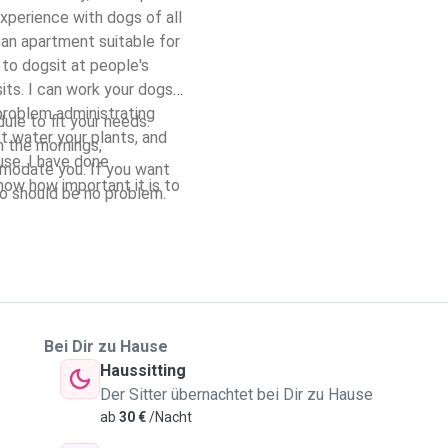
experience with dogs of all
 an apartment suitable for
 to dogsit at people's
its. I can work your dogs
problem administrating
ule to fit your needs.
st water your plants, and
n the mornings,
 done
mmodate you. If you want
now how important it is to
so should be no problem.
Bei Dir zu Hause
Haussitting
Der Sitter übernachtet bei Dir zu Hause
ab
30 €
/Nacht