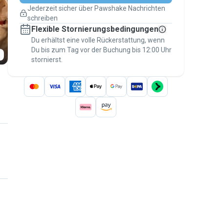
Pläne ändern
Jederzeit sicher über Pawshake Nachrichten
Versicherte Buchungen
schreiben
Erledige alles über Pawshake – von der
Flexible Stornierungsbedingungen
ersten Nachricht bis zur Bezahlung –, um
über die
Du erhältst eine volle Rückerstattung, wenn
Pawshake-Garantie
abgesichert zu
Du bis zum Tag vor der Buchung bis 12:00 Uhr
sein
stornierst.