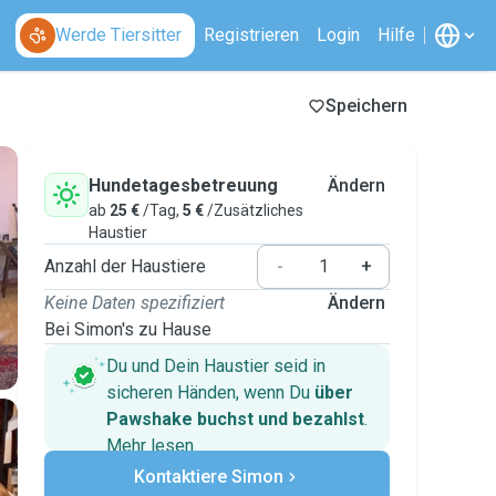
Werde Tiersitter
Registrieren
Login
Hilfe
Speichern
Hundetagesbetreuung
Ändern
ab
25 €
/Tag,
5 €
/Zusätzliches
Haustier
Anzahl der Haustiere
-
+
Keine Daten spezifiziert
Ändern
Bei Simon's zu Hause
Du und Dein Haustier seid in
sicheren Händen, wenn Du
über
Pawshake buchst und bezahlst
.
Mehr lesen
Sichere Zahlungen
Kontaktiere Simon
Unterstützung, falls sich Deine