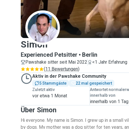
S
Simon
Experienced Petsitter
Berlin
Pawshake sitter seit Mai 2022
<1 Jahr Erfahrung
(
11 Bewertungen
)
Aktiv in der Pawshake Community
5 Stammgäste
22 mal gespeichert
Zuletzt aktiv
Antwortet normaler
vor etwa 1 Monat
innerhalb von
innerhalb von 1 Tag
Über Simon
Hi everyone. My name is Simon. I grew up in a small vi
by dogs. My mother was a dog sitter for ten years, an