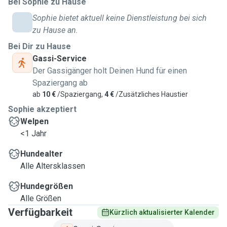
Bei Sophie zu Hause
great deal of joy to look after someone else's dog as I miss my
Sophie bietet aktuell keine Dienstleistung bei sich
families dogs in Canada. I have a lot of experience working with
zu Hause an.
small and larger dogs, specifically; West Highland Terriers,
Bei Dir zu Hause
Minature Schnauzers, Golden Doodles, and Portuguese Water
Gassi-Service
Dogs. I aspire to help people in my community and will make
Der Gassigänger holt Deinen Hund für einen
sure to put the safety and happiness of your dog first.
Spaziergang ab
ab
10 €
/Spaziergang,
4 €
/Zusätzliches Haustier
Sophie akzeptiert
Welpen
<1 Jahr
Hundealter
Alle Altersklassen
Hundegrößen
Alle Größen
Verfügbarkeit
Kürzlich aktualisierter Kalender