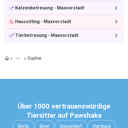
Katzenbetreuung
-
Maxvorstadt
Haussitting
-
Maxvorstadt
Tierbetreuung
-
Maxvorstadt
Sophie
Über 1000 vertrauenswürdige
Tiersitter auf Pawshake
Berlin
Bonn
Düsseldorf
Hamburg