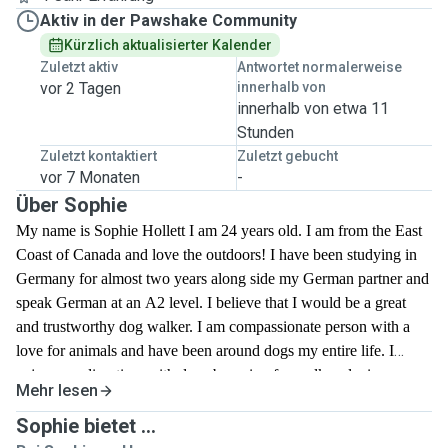
Aktiv in der Pawshake Community
Kürzlich aktualisierter Kalender
Zuletzt aktiv
Antwortet normalerweise
vor 2 Tagen
innerhalb von
innerhalb von etwa 11
Stunden
Zuletzt kontaktiert
Zuletzt gebucht
vor 7 Monaten
-
Über Sophie
My name is Sophie Hollett I am 24 years old. I am from the East
Coast of Canada and love the outdoors! I have been studying in
Germany for almost two years along side my German partner and
speak German at an A2 level. I believe that I would be a great
and trustworthy dog walker. I am compassionate person with a
love for animals and have been around dogs my entire life. I
enjoy spending time with dogs by going for walks, playing, or
Mehr lesen
giving them the attention they deserve. Since I live next to the
Englischer Garten in München I am constantly going long for
Sophie bietet ...
walks in the park as I am an active individual. It would bring me a