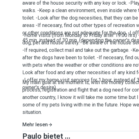
aware of the house security with any key or lock. -Pla
walks. -Keep a clean environment, even inside where
toilet. -Look after the dog necesities, that they can b
areas -If necesary, find out other types of recreation
or other conditions are not adequate for the dog. -I of
-Home visits (from Monday to Friday after 19:00 hrs)
45 min, instead of 30 min. (depending the owner's desi
dog, pet and house safety. -Be aware of the house secu
-If required, collect mail and take out the garbage. -K
after the dogs have been to toilet. -If necesary, find o
with pets when the weather or other conditions are not
Look after food and any other necesities of any kind f
-I offer my home visit services for 1 hour, instead of
My main goal at the moment is, with the money collected
owner's desire).
process, registration and flight that a dog need for 
another country, I know it will take me some time but 
some of my pets living with me in the future. Hope we
situation.
Mehr lesen
Paulo bietet ...