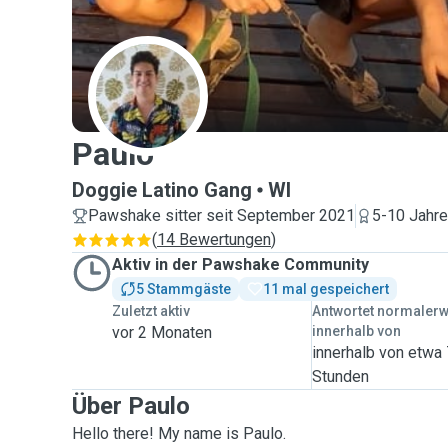
P
Paulo
Doggie Latino Gang
WI
Pawshake sitter seit September 2021
5-10 Jahre
(
14 Bewertungen
)
Aktiv in der Pawshake Community
5 Stammgäste
11 mal gespeichert
Zuletzt aktiv
Antwortet normaler
vor 2 Monaten
innerhalb von
innerhalb von etwa
Stunden
Über Paulo
Hello there! My name is Paulo.