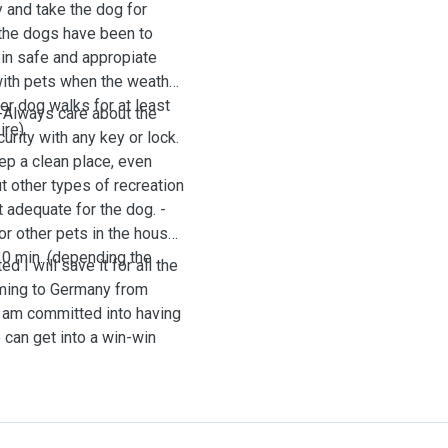
y and take the dog for
 the dogs have been to
e in safe and appropiate
 with pets when the weather
fer dog walks for at least
 -Always care about the
re).
rity with any key or lock.
eep a clean place, even
ut other types of recreation
 adequate for the dog. -
or other pets in the house.
 30 min. (depending the
 I will save it for all the
coming to Germany from
I am committed into having
 can get into a win-win