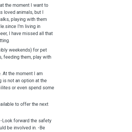
at the moment I want to
ys loved animals, but I
alks, playing with them
.since I'm living in
eer, I have missed all that
ting.
sibly weekends) for pet
s, feeding them, play with
e. At the moment I am
is not an option at the
bilites or even spend some
ailable to offer the next
 -Look forward the safety
ld be involved in. -Be