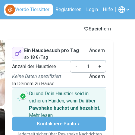
Werde Tiersitter
Registrieren
Login
Hilfe
Speichern
Ein Hausbesuch pro Tag
Ändern
ab
18 €
/Tag
Anzahl der Haustiere
-
+
Keine Daten spezifiziert
Ändern
In Deinem zu Hause
Du und Dein Haustier seid in
sicheren Händen, wenn Du
über
Pawshake buchst und bezahlst
.
Mehr lesen
Sichere Zahlungen
Kontaktiere Paulo
Unterstützung, falls sich Deine
Pläne ändern
Jederzeit sicher über Pawshake Nachrichten