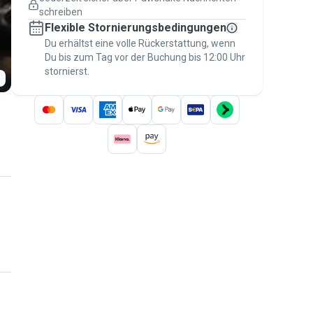
Versicherte Buchungen
schreiben
Erledige alles über Pawshake – von der
Flexible Stornierungsbedingungen
ersten Nachricht bis zur Bezahlung –, um
über die
Du erhältst eine volle Rückerstattung, wenn
Pawshake-Garantie
abgesichert zu
Du bis zum Tag vor der Buchung bis 12:00 Uhr
sein
stornierst.