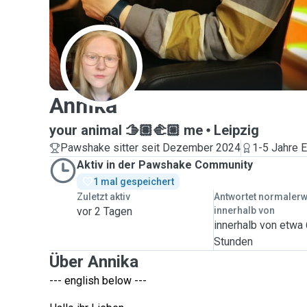
A
Annika
your animal 🫱🏽‍🫲🏼 me
Leipzig
Pawshake sitter seit Dezember 2024
1-5 Jahre E
Aktiv in der Pawshake Community
1 mal gespeichert
Zuletzt aktiv
Antwortet normaler
vor 2 Tagen
innerhalb von
innerhalb von etwa
Stunden
Über Annika
--- english below ---