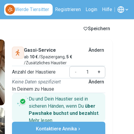
Werde Tiersitter
Registrieren
Login
Hilfe
Speichern
Gassi-Service
Ändern
ab
10 €
/Spaziergang,
5 €
/Zusätzliches Haustier
Anzahl der Haustiere
-
+
Keine Daten spezifiziert
Ändern
In Deinem zu Hause
Du und Dein Haustier seid in
sicheren Händen, wenn Du
über
Pawshake buchst und bezahlst
.
Mehr lesen
Sichere Zahlungen
Kontaktiere Annika
Unterstützung, falls sich Deine