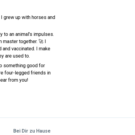
 I grew up with horses and
ly to an animal's impulses.
 master together. 🚀 I
d and vaccinated. I make
ey are used to.
 do something good for
e four-legged friends in
hear from you!
Bei Dir zu Hause