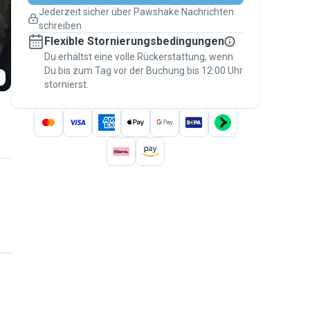
Pläne ändern
Jederzeit sicher über Pawshake Nachrichten
Versicherte Buchungen
schreiben
Erledige alles über Pawshake – von der
Flexible Stornierungsbedingungen
ersten Nachricht bis zur Bezahlung –, um
über die
Du erhältst eine volle Rückerstattung, wenn
Pawshake-Garantie
abgesichert zu
Du bis zum Tag vor der Buchung bis 12:00 Uhr
sein
stornierst.