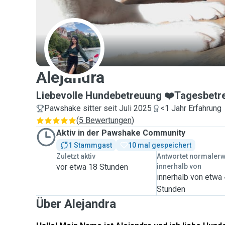
A
Alejandra
Liebevolle Hundebetreuung ❤️Tagesbetr
Pawshake sitter seit Juli 2025
<1 Jahr Erfahrung
(
5 Bewertungen
)
Aktiv in der Pawshake Community
1 Stammgast
10 mal gespeichert
Zuletzt aktiv
Antwortet normaler
vor etwa 18 Stunden
innerhalb von
innerhalb von etwa
Stunden
Über Alejandra