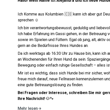
Hallo! Mein Name ist Alejandra und ich liebe Hunde
Ich Komme aus Kolumbien 🇨🇴 kann ich aber gut Deu
sprechen ☺️
Ich bin verantwortungsbewusst, geduldig und liebevol
Ich habe Erfahrung im Gassi gehen, in der Betreuung
sowie im Spielen und Füttern. Egal ob jung, alt, aktiv 
gern an die Bedürfnisse Ihres Hundes an.
Da ich werktags ab 16:30 Uhr zu Hause bin, kann ich
an Wochenenden für Ihren Hund da sein. Spaziergänge i
Bewegung oder einfach ruhige Gesellschaft – alles is
Mir ist es wichtig, dass sich Hunde bei mir sicher, woh
freue mich darauf, neue Fellnasen kennenzulernen u
eine gute Betreuungslösung zu finden.
Bei Fragen oder Interesse, schreiben Sie mir gern
Ihre Nachricht!
🐶🐾
Mehr lesen