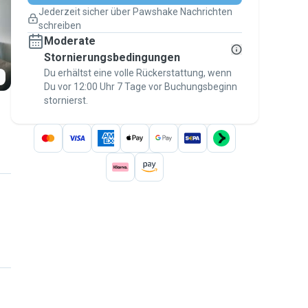
Pläne ändern
Jederzeit sicher über Pawshake Nachrichten
Versicherte Buchungen
schreiben
Erledige alles über Pawshake – von der
Moderate
ersten Nachricht bis zur Bezahlung –, um
über die
Stornierungsbedingungen
Pawshake-Garantie
abgesichert zu
sein
Du erhältst eine volle Rückerstattung, wenn
Du vor 12:00 Uhr 7 Tage vor Buchungsbeginn
stornierst.