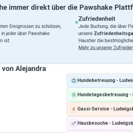
he immer direkt über die Pawshake Platt
Zufriedenheit
eten Ereignissen zu schützen,
Jede Buchung, die über Pa
e in jeder über Pawshake
unsere
Zufriedenheitsga
 ist.
Haustier die bestmögliche
Mehr zu unserer Zufrieden
 von Alejandra
Hundebetreuung
-
Ludwi
Hundetagesbetreuung
-
Gassi-Service
-
Ludwigs
Hausbesuche
-
Ludwigs