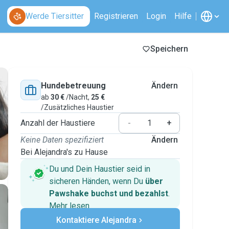
Werde Tiersitter
Registrieren
Login
Hilfe
Speichern
Hundebetreuung
Ändern
ab
30 €
/Nacht,
25 €
/Zusätzliches Haustier
Anzahl der Haustiere
-
+
Keine Daten spezifiziert
Ändern
Bei Alejandra's zu Hause
Du und Dein Haustier seid in
sicheren Händen, wenn Du
über
Pawshake buchst und bezahlst
.
Mehr lesen
Sichere Zahlungen
Kontaktiere Alejandra
Unterstützung, falls sich Deine