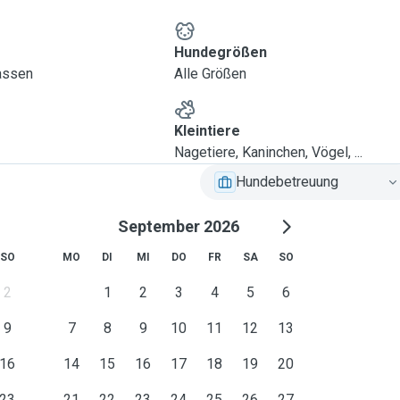
Hundegrößen
lassen
Alle Größen
Kleintiere
Nagetiere, Kaninchen, Vögel, ...
Hundebetreuung
September 2026
SO
MO
DI
MI
DO
FR
SA
SO
2
1
2
3
4
5
6
9
7
8
9
10
11
12
13
16
14
15
16
17
18
19
20
23
21
22
23
24
25
26
27