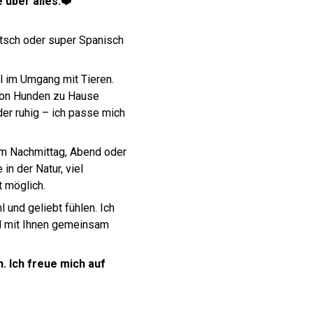
 über alles.
❤️
tsch oder super Spanisch
l im Umgang mit Tieren.
 von Hunden zu Hause
oder ruhig – ich passe mich
 am Nachmittag, Abend oder
n der Natur, viel
t möglich.
l und geliebt fühlen. Ich
nd mit Ihnen gemeinsam
. Ich freue mich auf