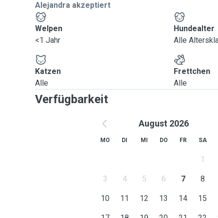
Alejandra akzeptiert
Welpen
Hundealter
<1 Jahr
Alle Altersk
Katzen
Frettchen
Alle
Alle
Verfügbarkeit
August 2026
MO
DI
MI
DO
FR
SA
1
3
4
5
6
7
8
10
11
12
13
14
15
17
18
19
20
21
22