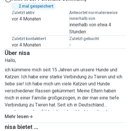
2 mal gespeichert
Zuletzt aktiv
Antwortet normalerweise
vor 4 Monaten
innerhalb von
innerhalb von etwa 4
Stunden
Zuletzt kontaktiert
Zuletzt gebucht
vor 4 Monaten
-
Über nisa
Hallo,
ich kümmere mich seit 15 Jahren um unsere Hunde und
Katzen. Ich habe eine starke Verbindung zu Tieren und ich
liebe sie! Ich habe mich um viele Katzen und Hunde
verschiedener Rassen gekümmert. Meine Eltern haben
mich in einer Familie großgezogen, in der man eine tiefe
Verbindung zu Tieren hat. Seit ich in Deutschland
angekommen bin, fühle ich mich schlecht, weil es keine
Mehr lesen
streunenden Hunde oder Katzen gibt, die ich füttern kann.
Für diese Tiere ist es jedoch besser, weil sie versorgt
nisa bietet ...