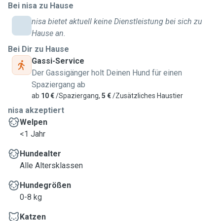
werden. Ich kann mit ihnen spazieren gehen, wenn Sie dafür
Bei nisa zu Hause
keine Zeit haben! Darüber hinaus habe ich in der Türkei
nisa bietet aktuell keine Dienstleistung bei sich zu
zwei Jahre lang als Freiwillige in einem Tierheim namens
Hause an.
Haydok gearbeitet. Die Bilder von mir und den Tieren finden
Bei Dir zu Hause
Sie in meinem Profil. Ich würde gerne Zeit mit Ihren Hunden
Gassi-Service
verbringen und Sie können mir dabei vertrauen! Sie werden
Der Gassigänger holt Deinen Hund für einen
das Leuchten in meinen Augen sehen, wenn Sie mich
Spaziergang ab
ansehen, wenn ich mit Ihrem süßen Haustier zusammen
ab
10 €
/Spaziergang,
5 €
/Zusätzliches Haustier
bin! Ich nenne sie übrigens Gefährten :)
nisa akzeptiert
Welpen
<1 Jahr
Hundealter
Alle Altersklassen
Hundegrößen
0-8 kg
Katzen