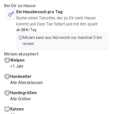
Bei Dir zu Hause
Auch Medikamentengabe nach Absprache ist möglich. Mir
Ein Hausbesuch pro Tag
ist besonders wichtig, dass sich jedes Tier sicher, wohl und
Buche einen Tiersitter, der zu Dir nach Hause
geborgen fühlt. Ich gehe individuell auf die Bedürfnisse ein
kommt und Dein Tier füttert und mit ihm spielt
und sorge für eine ruhige, stressfreie Umgebung.
ab
20 €
/Tag
Miriam kann aus Nörvenich nur maximal 5 km
reisen.
Miriam akzeptiert
Welpen
<1 Jahr
Hundealter
Alle Altersklassen
Hundegrößen
Alle Größen
Katzen